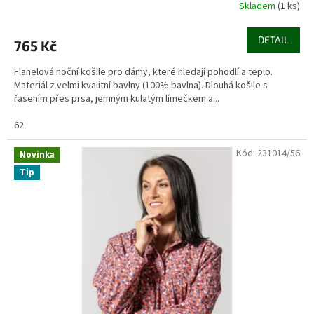
Skladem
(1 ks)
DETAIL
765 Kč
Flanelová noční košile pro dámy, které hledají pohodlí a teplo.
Materiál z velmi kvalitní bavlny (100% bavlna). Dlouhá košile s
řasením přes prsa, jemným kulatým límečkem a...
62
Kód:
231014/56
Novinka
Tip