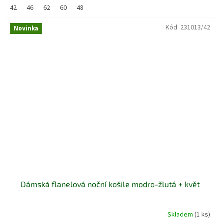
42
46
62
60
48
Kód:
231013/42
Novinka
Dámská flanelová noční košile modro-žlutá + květ
Skladem
(1 ks)