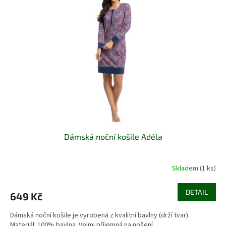
i
u
s
k
p
t
r
ů
o
d
u
k
t
ů
Dámská noční košile Adéla
Skladem
(1 ks)
DETAIL
649 Kč
Dámská noční košile je vyrobená z kvalitní bavlny (drží tvar).
Materiál: 100% bavlna. Velmi příjemná na nošení.