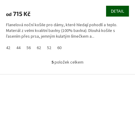
DETAIL
715 Kč
od
Flanelová noční košile pro dámy, které hledají pohodlí a teplo.
Materiál z velmi kvalitní bavlny (100% bavlna). Dlouhá košile s
řasením přes prsa, jemným kulatým límečkem a...
42
44
56
62
52
60
5
položek celkem
O
v
l
Z
á
á
d
p
a
a
c
t
í
í
p
r
v
k
y