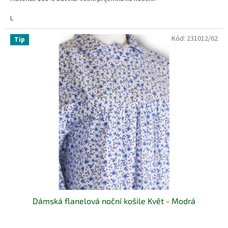
L
Kód:
231012/62
Tip
Dámská flanelová noční košile Květ - Modrá