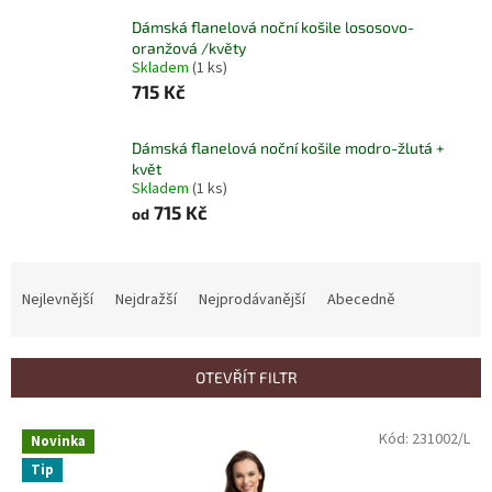
Dámská flanelová noční košile lososovo-
oranžová /květy
Skladem
(1 ks)
715 Kč
Dámská flanelová noční košile modro-žlutá +
květ
Skladem
(1 ks)
715 Kč
od
Ř
a
Nejlevnější
Nejdražší
Nejprodávanější
Abecedně
z
e
n
OTEVŘÍT FILTR
í
p
V
Kód:
231002/L
r
Novinka
ý
o
Tip
p
d