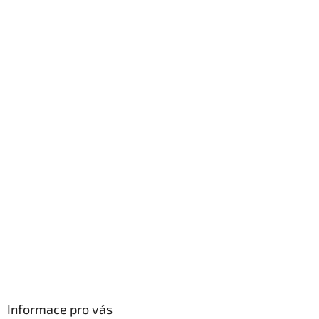
v
ý
p
i
s
u
Informace pro vás