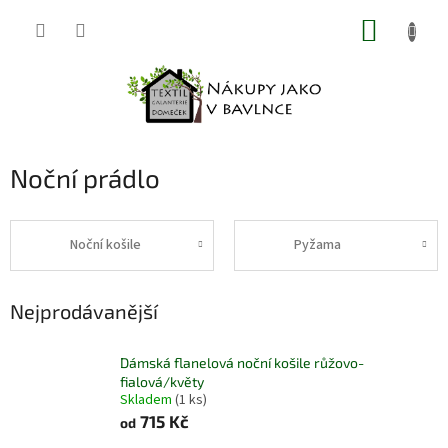
Přejít
NÁKUP
na
obsah
KOŠÍK
Noční prádlo
Noční košile
Pyžama
Nejprodávanější
Dámská flanelová noční košile růžovo-
fialová/květy
Skladem
(1 ks)
715 Kč
od