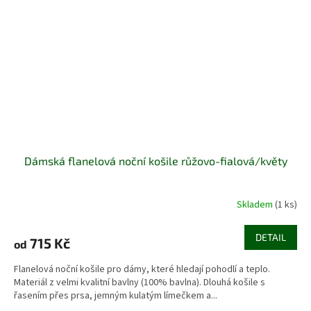
Dámská flanelová noční košile růžovo-fialová/květy
Skladem
(1 ks)
DETAIL
715 Kč
od
Flanelová noční košile pro dámy, které hledají pohodlí a teplo.
Materiál z velmi kvalitní bavlny (100% bavlna). Dlouhá košile s
řasením přes prsa, jemným kulatým límečkem a...