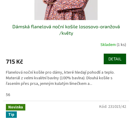
Dámská flanelová noční košile lososovo-oranžová
/květy
Skladem
(1 ks)
DETAIL
715 Kč
Flanelová noční košile pro dámy, které hledají pohodlí a teplo.
Materiál z velmi kvalitní bavlny (100% bavlna). Dlouhá košile s
řasením přes prsa, jemným kulatým límečkem a...
56
Kód:
231015/42
Novinka
Tip