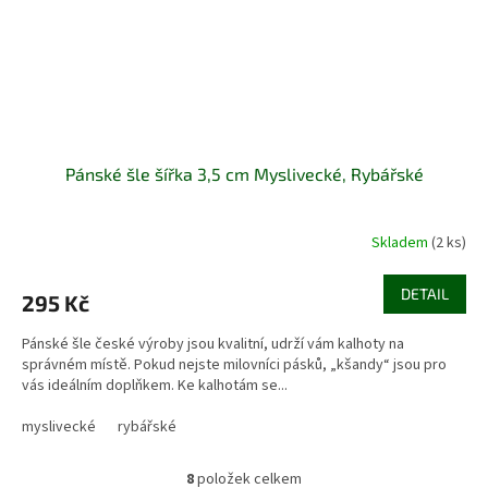
Pánské šle šířka 3,5 cm Myslivecké, Rybářské
Skladem
(2 ks)
DETAIL
295 Kč
Pánské šle české výroby jsou kvalitní, udrží vám kalhoty na
správném místě. Pokud nejste milovníci pásků, „kšandy“ jsou pro
vás ideálním doplňkem. Ke kalhotám se...
myslivecké
rybářské
8
položek celkem