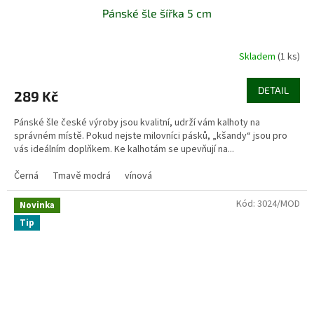
Pánské šle šířka 5 cm
Skladem
(1 ks)
DETAIL
289 Kč
Pánské šle české výroby jsou kvalitní, udrží vám kalhoty na
správném místě. Pokud nejste milovníci pásků, „kšandy“ jsou pro
vás ideálním doplňkem. Ke kalhotám se upevňují na...
Černá
Tmavě modrá
vínová
Kód:
3024/MOD
Novinka
Tip