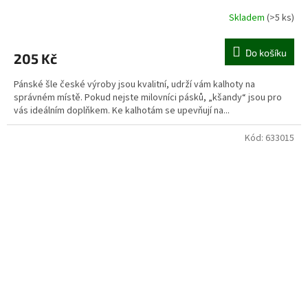
Skladem
(>5 ks)
Do košíku
205 Kč
Pánské šle české výroby jsou kvalitní, udrží vám kalhoty na
správném místě. Pokud nejste milovníci pásků, „kšandy“ jsou pro
vás ideálním doplňkem. Ke kalhotám se upevňují na...
Kód:
633015