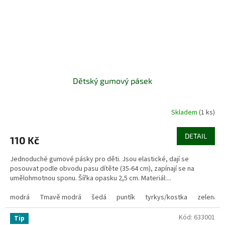
Dětský gumový pásek
Skladem
(1 ks)
DETAIL
110 Kč
Jednoduché gumové pásky pro děti. Jsou elastické, dají se
posouvat podle obvodu pasu dítěte (35-64 cm), zapínají se na
umělohmotnou sponu. Šířka opasku 2,5 cm. Materiál:...
modrá
Tmavě modrá
šedá
puntík
tyrkys/kostka
zelená/k
Kód:
633001
Tip