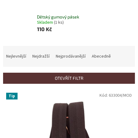
Dětský gumový pásek
Skladem
(1 ks)
110 Kč
Ř
a
Nejlevnější
Nejdražší
Nejprodávanější
Abecedně
z
e
n
OTEVŘÍT FILTR
í
p
V
Kód:
633004/MOD
r
Tip
ý
o
p
d
i
u
s
k
p
t
r
ů