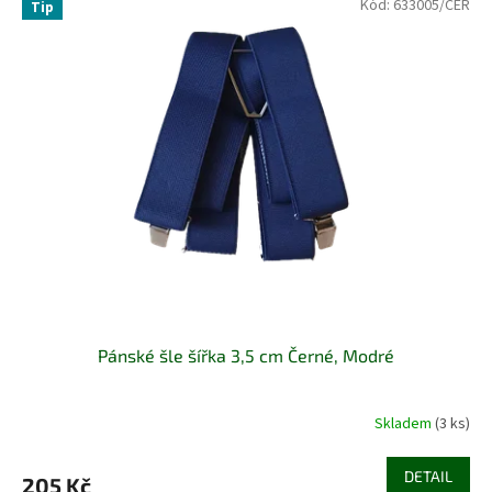
Kód:
633005/CER
Tip
Pánské šle šířka 3,5 cm Černé, Modré
Skladem
(3 ks)
DETAIL
205 Kč