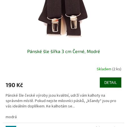
o
d
u
k
t
ů
Pánské šle šířka 3 cm Černé, Modré
Skladem
(2 ks)
DETAIL
190 Kč
Pánské šle české výroby jsou kvalitní, udrží vám kalhoty na
správném místě. Pokud nejste milovníci pásků, „kšandy“ jsou pro
vás ideálním doplňkem. Ke kalhotám se...
modrá