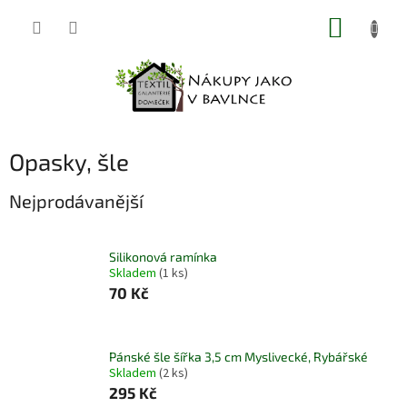
Přejít
NÁKUP
na
obsah
KOŠÍK
Opasky, šle
Nejprodávanější
Silikonová ramínka
Skladem
(1 ks)
70 Kč
Pánské šle šířka 3,5 cm Myslivecké, Rybářské
Skladem
(2 ks)
295 Kč