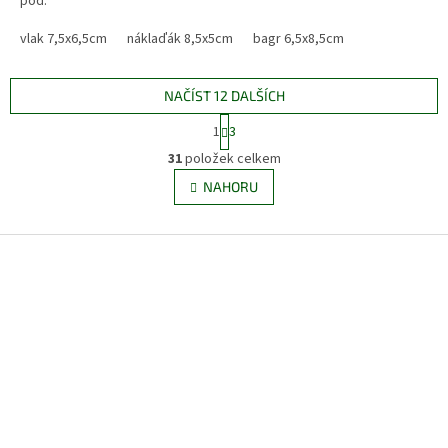
pod.
vlak 7,5x6,5cm
náklaďák 8,5x5cm
bagr 6,5x8,5cm
NAČÍST 12 DALŠÍCH
S
1
3
t
O
r
31
položek celkem
v
á
l
NAHORU
n
á
k
d
o
v
Z
a
á
c
á
n
í
p
í
p
a
r
t
v
í
k
y
v
ý
p