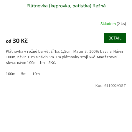
Plátnovka (keprovka, batistka) Režná
Skladem
(2 ks)
DETAIL
30 Kč
od
Plátnovka v režné barvě, šířka: 1,5cm. Materiál: 100% bavlna. Návin
100m, návin 10m a návin 5m. 1m plátnovky stojí 6Kč. Množstevní
sleva: návin 100m - 1m = 5Kč.
100m
5m
10m
Kód:
611002/OST