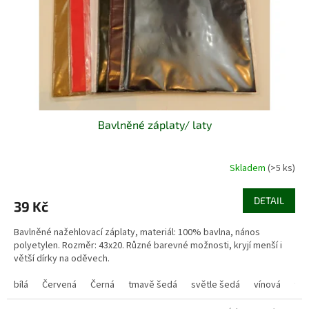
o
d
u
k
t
ů
Bavlněné záplaty/ laty
Skladem
(>5 ks)
DETAIL
39 Kč
Bavlněné nažehlovací záplaty, materiál: 100% bavlna, nános
polyetylen. Rozměr: 43x20. Různé barevné možnosti, kryjí menší i
větší dírky na oděvech.
bílá
Červená
Černá
tmavě šedá
světle šedá
vínová
tm.