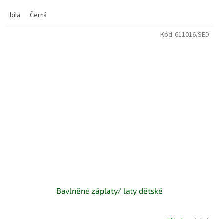
bílá
Černá
Kód:
611016/SED
Bavlněné záplaty/ laty dětské