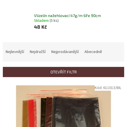
Vlizelín nažehlovací 47g/m šíře 90cm
Skladem
(5 ks)
48 Kč
Ř
a
Nejlevnější
Nejdražší
Nejprodávanější
Abecedně
z
e
n
OTEVŘÍT FILTR
í
p
V
Kód:
611013/BIL
r
ý
o
p
d
i
u
s
k
p
t
r
ů