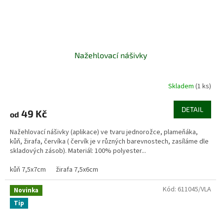
Nažehlovací nášivky
Skladem
(1 ks)
DETAIL
49 Kč
od
Nažehlovací nášivky (aplikace) ve tvaru jednorožce, plameňáka,
kůň, žirafa, červíka ( červík je v různých barevnostech, zasíláme dle
skladových zásob). Materiál: 100% polyester...
kůň 7,5x7cm
žirafa 7,5x6cm
Kód:
611045/VLA
Novinka
Tip