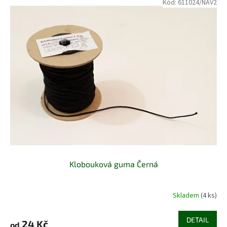
Kód:
611024/NAV2
Klobouková guma Černá
Skladem
(4 ks)
DETAIL
24 Kč
od