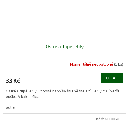
Ostré a Tupé jehly
Momentálně nedostupné
(1 ks)
DETAIL
33 Kč
Ostré a tupé jehly, vhodné na vyšívání i běžné šití. Jehly mají větší
ouško. V balení 6ks.
ostré
Kód:
611005/BIL