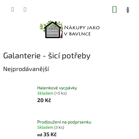
Přejít
NÁKUP
na
obsah
KOŠÍK
Galanterie - šicí potřeby
Nejprodávanější
Halenkové vycpávky
Skladem
(>5 ks)
20 Kč
Prodloužení na podprsenku
Skladem
(3 ks)
35 Kč
od