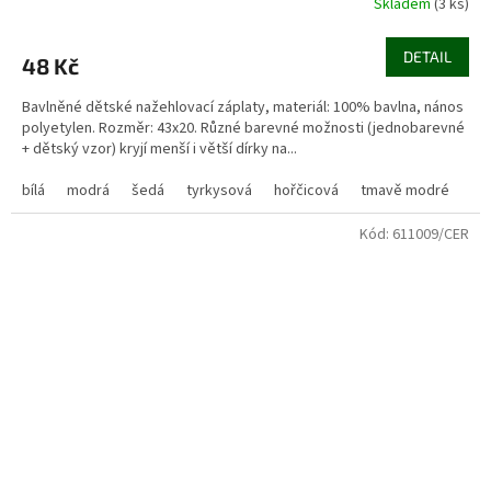
Skladem
(3 ks)
DETAIL
48 Kč
Bavlněné dětské nažehlovací záplaty, materiál: 100% bavlna, nános
polyetylen. Rozměr: 43x20. Různé barevné možnosti (jednobarevné
+ dětský vzor) kryjí menší i větší dírky na...
bílá
modrá
šedá
tyrkysová
hořčicová
tmavě modré
Kód:
611009/CER