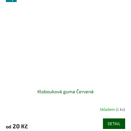
Klobouková guma Červená
Skladem
(1 ks)
DETAIL
20 Kč
od