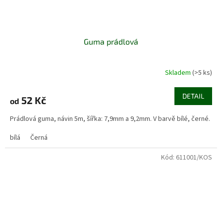
Guma prádlová
Skladem
(>5 ks)
DETAIL
52 Kč
od
Prádlová guma, návin 5m, šířka: 7,9mm a 9,2mm. V barvě bílé, černé.
bílá
Černá
Kód:
611001/KOS