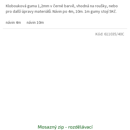
Klobouková guma 1,2mm v černé barvě, vhodná na roušky, nebo
pro další úpravy materiálů. Návin po 4m, 10m. 1m gumy stojí 5Kč.
návin 4m
návin 10m
Kód:
611035/40C
Mosazný zip - rozdělávací