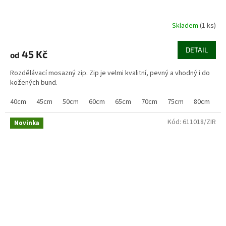
Skladem
(1 ks)
DETAIL
45 Kč
od
Rozdělávací mosazný zip. Zip je velmi kvalitní, pevný a vhodný i do
kožených bund.
40cm
45cm
50cm
60cm
65cm
70cm
75cm
80cm
8
Kód:
611018/ZIR
Novinka