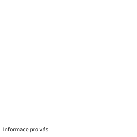
i
s
u
Informace pro vás