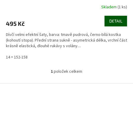
Skladem
(1 ks)
DETAIL
495 Kč
Dívčí velmi efektní šaty, barva: tmavě pudrová, černo-bílá kostka
(kohoutí stopa). Přední strana sukně - asymetrická délka, vrchní část
krásně elastická, dlouhé rukávy s volány....
14 = 152-158
1
položek celkem
O
v
l
Z
á
á
d
p
a
a
c
t
í
í
p
r
v