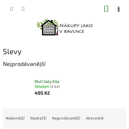
Přejít
NÁKUP
na
obsah
KOŠÍK
Slevy
Nejprodávanější
Dívčí šaty Ella
Skladem
(1 ks)
495 Kč
Ř
a
Nejlevnější
Nejdražší
Nejprodávanější
Abecedně
z