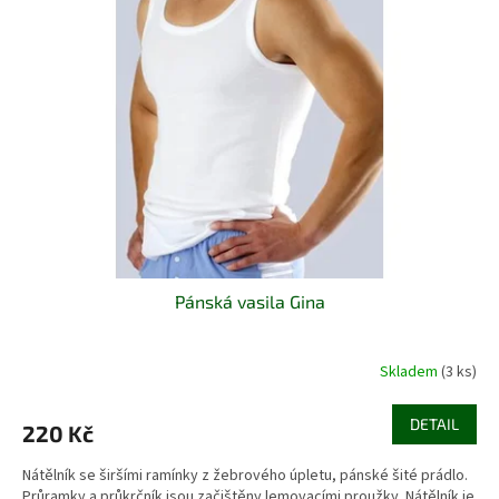
i
u
s
k
p
t
r
ů
o
d
u
k
t
ů
Pánská vasila Gina
Skladem
(3 ks)
DETAIL
220 Kč
Nátělník se širšími ramínky z žebrového úpletu, pánské šité prádlo.
Průramky a průkrčník jsou začištěny lemovacími proužky. Nátělník je