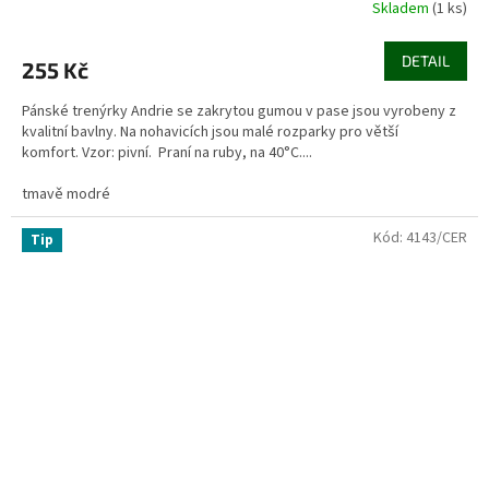
Skladem
(1 ks)
DETAIL
255 Kč
Pánské trenýrky Andrie se zakrytou gumou v pase jsou vyrobeny z
kvalitní bavlny. Na nohavicích jsou malé rozparky pro větší
komfort. Vzor: pivní. Praní na ruby, na 40°C....
tmavě modré
Kód:
4143/CER
Tip