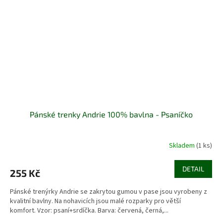
Pánské trenky Andrie 100% bavlna - Psaníčko
Skladem
(1 ks)
DETAIL
255 Kč
Pánské trenýrky Andrie se zakrytou gumou v pase jsou vyrobeny z
kvalitní bavlny. Na nohavicích jsou malé rozparky pro větší
komfort. Vzor: psaní+srdíčka. Barva: červená, černá,...