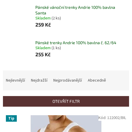
Pánské vánoční trenky Andrie 100% bavlna
Santa
Skladem
(2 ks)
259 Kč
Pánské trenky Andrie 100% bavlna č. 62/64
Skladem
(1 ks)
255 Kč
Ř
a
Nejlevnější
Nejdražší
Nejprodávanější
Abecedně
z
e
n
OTEVŘÍT FILTR
í
p
V
Kód:
122002/BIL
r
Tip
ý
o
p
d