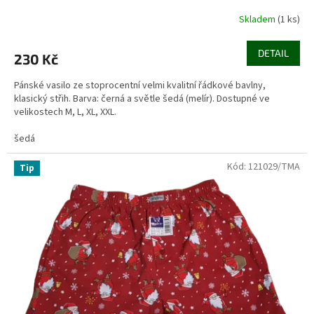
Skladem
(1 ks)
DETAIL
230 Kč
Pánské vasilo ze stoprocentní velmi kvalitní řádkové bavlny,
klasický střih. Barva: černá a světle šedá (melír). Dostupné ve
velikostech M, L, XL, XXL.
šedá
Kód:
121029/TMA
Tip