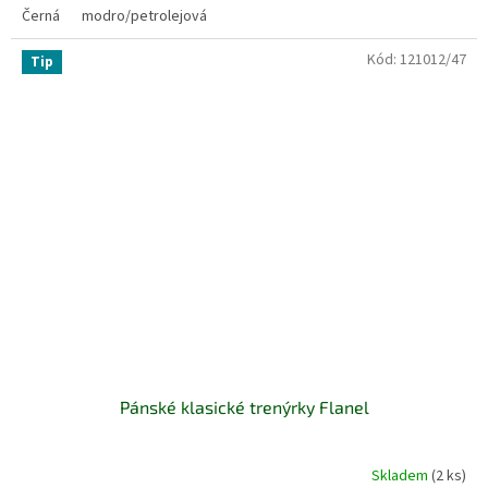
Černá
modro/petrolejová
Kód:
121012/47
Tip
Pánské klasické trenýrky Flanel
Skladem
(2 ks)