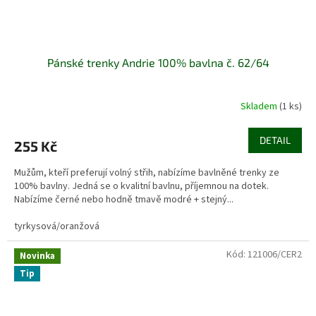
Pánské trenky Andrie 100% bavlna č. 62/64
Skladem
(1 ks)
DETAIL
255 Kč
Mužům, kteří preferují volný střih, nabízíme bavlněné trenky ze
100% bavlny. Jedná se o kvalitní bavlnu, příjemnou na dotek.
Nabízíme černé nebo hodně tmavě modré + stejný...
tyrkysová/oranžová
Kód:
121006/CER2
Novinka
Tip