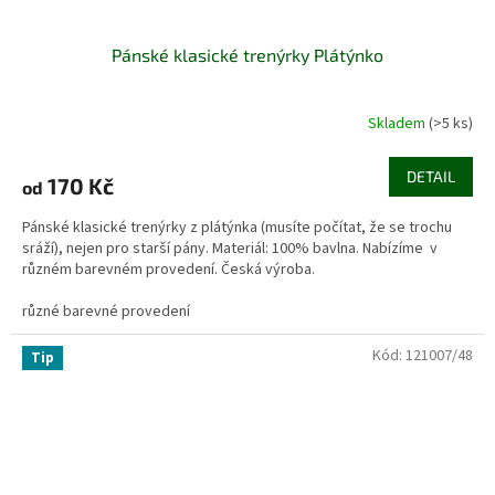
Pánské klasické trenýrky Plátýnko
Skladem
(>5 ks)
DETAIL
170 Kč
od
Pánské klasické trenýrky z plátýnka (musíte počítat, že se trochu
sráží), nejen pro starší pány. Materiál: 100% bavlna. Nabízíme v
různém barevném provedení. Česká výroba.
různé barevné provedení
Kód:
121007/48
Tip