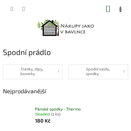
Přejít
NÁKUP
na
obsah
KOŠÍK
Spodní prádlo
Trenky, slipy,
Spodní vasila,
boxerky
spodky
Nejprodávanější
Pánské spodky - Thermo
Skladem
(1 ks)
180 Kč