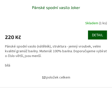
Pánské spodní vasilo Joker
Skladem
(1 ks)
DETAIL
220 Kč
Pánské spodní vasilo (nátělník), struktura - jemný vroubek, velmi
kvalitní gramáž bavlny. Materiál: 100% bavlna. Doporučujeme vybírat
o číslo větší, jsou menší.
bílá
12
položek celkem
O
v
l
Z
á
á
d
p
a
a
c
t