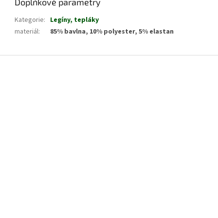
Doplňkové parametry
Kategorie
:
Legíny, tepláky
materiál
:
85% bavlna, 10% polyester, 5% elastan
Z
á
p
a
t
í