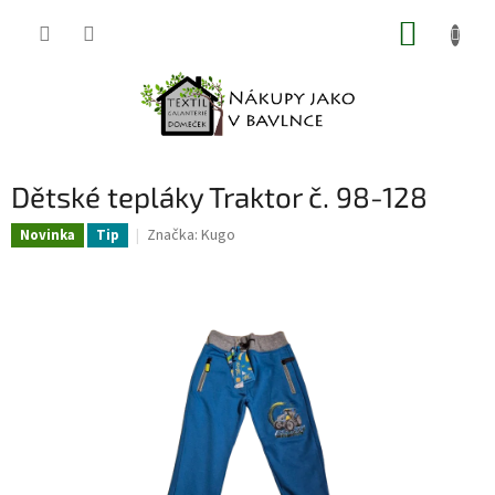
Přejít
NÁKUP
na
obsah
KOŠÍK
Dětské tepláky Traktor č. 98-128
Značka:
Kugo
Novinka
Tip