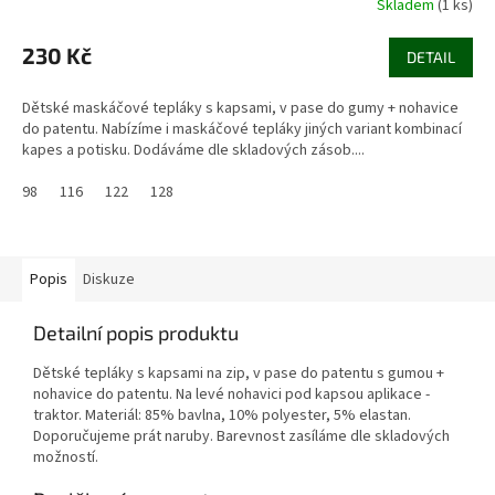
Skladem
(1 ks)
230 Kč
DETAIL
Dětské maskáčové tepláky s kapsami, v pase do gumy + nohavice
do patentu. Nabízíme i maskáčové tepláky jiných variant kombinací
kapes a potisku. Dodáváme dle skladových zásob....
98
116
122
128
Popis
Diskuze
Detailní popis produktu
Dětské tepláky s kapsami na zip, v pase do patentu s gumou +
nohavice do patentu. Na levé nohavici pod kapsou aplikace -
traktor. Materiál: 85% bavlna, 10% polyester, 5% elastan.
Doporučujeme prát naruby. Barevnost zasíláme dle skladových
možností.