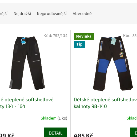
nější
Nejdražší
Nejprodávanější
Abecedně
Kód:
792/134
Kód:
33
Novinka
Tip
é oteplené softshellové
Dětské oteplené softshello
ty 134 - 164
kalhoty 98-140
Skladem
(1 ks)
Skla
DETAIL
99 Kč
485 Kč