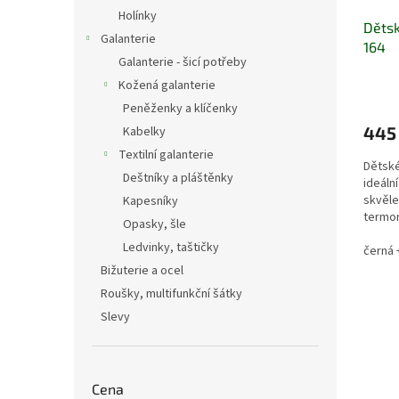
Holínky
Dětsk
Galanterie
164
Galanterie - šicí potřeby
Kožená galanterie
Peněženky a klíčenky
445
Kabelky
Textilní galanterie
Dětské
Deštníky a pláštěnky
ideáln
skvěle
Kapesníky
termor
Opasky, šle
nohavi
Ledvinky, taštičky
černá 
Bižuterie a ocel
Roušky, multifunkční šátky
Slevy
Cena