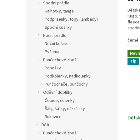
Spodní prádlo
Dětské
Kalhotky, tanga
Kugo, 
Podprsenky, topy (lambády)
fleece
Spodní košilky
spodní
gumkou
Noční prádlo
černé
Noční košile
Pyžama
Novi
Punčochové zboží
Tip
Ponožky
Podkolenky, nadkolenky
Punčocháče, punčochy
Oděvní doplňky
Čepice, čelenky
Šály, šátky, nákrčníky
Rukavice
Dětsk
Děti
Punčochové zboží