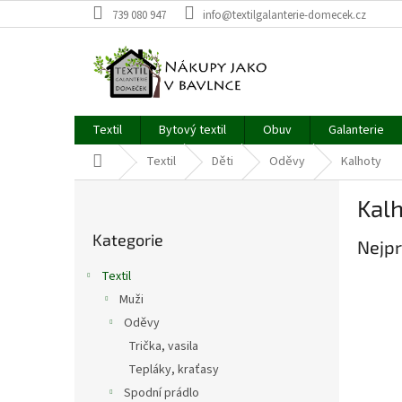
Přejít
739 080 947
info@textilgalanterie-domecek.cz
na
obsah
Textil
Bytový textil
Obuv
Galanterie
Domů
Textil
Děti
Oděvy
Kalhoty
P
Kal
o
Přeskočit
s
Kategorie
kategorie
Nejpr
t
r
Textil
a
Muži
n
Oděvy
n
í
Trička, vasila
p
Tepláky, kraťasy
a
Spodní prádlo