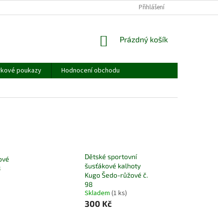
JAK MĚŘIT - TABULKA VELIKOSTÍ
OBCHODNÍ PODMÍNKY
Přihlášení
PODMÍNKY
NÁKUPNÍ
Prázdný košík
KOŠÍK
rkové poukazy
Hodnocení obchodu
Dětské sportovní
ové
šusťákové kalhoty
8
Kugo Šedo-růžové č.
98
Skladem
(1 ks)
300 Kč