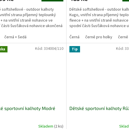
 softshellové - outdoor kalhoty
Dětské softshellové - outdoor kal
vnitřní strana příjemný teplounký
Kugo, vnitřní strana příjemný tepl
 + na vnitřní straně nohavice ve
fleece + na vnitřní straně nohavice
 části šusťáková nohavice ukončená
spodní části šusťáková nohavice 
....
gumkou....
černá + šedá
Černá
černé pro holky
černé
Kód:
334004/110
Kód:
33
nka
Tip
é sportovní kalhoty Modré
Dětské sportovní kalhoty R
Skladem
(2 ks)
Skla