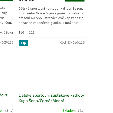
hoty
Dětské sportovní - outdoor kalhoty Sezon,
ounký
Kugo nebo Grace. V pase guma + šňůrka na
 ve
stažení. Na obou stranách dvě kapsy na zip,
ukončená
nohavice zakončené gumkou ( možnost
stažení)....
 + růžová
černá + zelená
116
122
4005/116
Kód:
334010/116
Tip
ůžové
Dětské sportovní šusťákové kalhoty
Kugo Šedo/Černá/Modrá
dem
(2 ks)
Skladem
(1 ks)