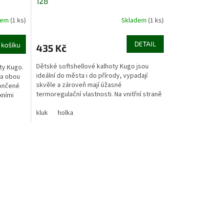
128
dem
(1 ks)
Skladem
(1 ks)
DETAIL
 košíku
435 Kč
Dětské softshellové kalhoty Kugo jsou
ty Kugo.
ideální do města i do přírody, vypadají
Na obou
skvěle a zároveň mají úžasné
končené
termoregulační vlastnosti. Na vnitřní straně
xními
nohavice ve spodní části...
kluk
holka