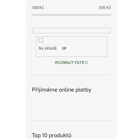
300
Kč
505
Kč
Na skladě
10
ROZBALIT FILTR
Přijímáme online platby
Top 10 produktů