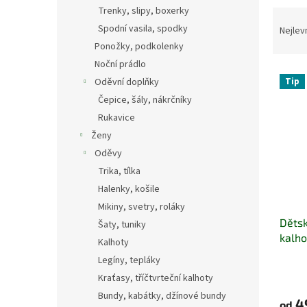
n
Trenky, slipy, boxerky
Ř
e
a
Spodní vasila, spodky
Nejlev
l
z
Ponožky, podkolenky
e
Noční prádlo
V
n
Oděvní doplňky
Tip
ý
í
Čepice, šály, nákrčníky
p
p
Rukavice
i
r
s
o
Ženy
p
d
Oděvy
r
u
Trika, tílka
o
k
Halenky, košile
d
t
Mikiny, svetry, roláky
u
ů
Dětsk
k
Šaty, tuniky
kalho
t
Kalhoty
ů
Legíny, tepláky
Kraťasy, tříčtvrteční kalhoty
Bundy, kabátky, džínové bundy
4
od