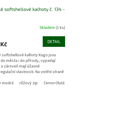
é softshellové kalhoty č. 134 -
Skladem
(1 ks)
DETAIL
 Kč
 softshellové kalhoty Kugo jsou
í do města i do přírody, vypadají
 a zároveň mají úžasné
egulační vlastnosti. Na vnitřní straně
ce ve spodní části...
+ modrá
růžový zip
černo+žlutá
O
v
l
á
d
a
c