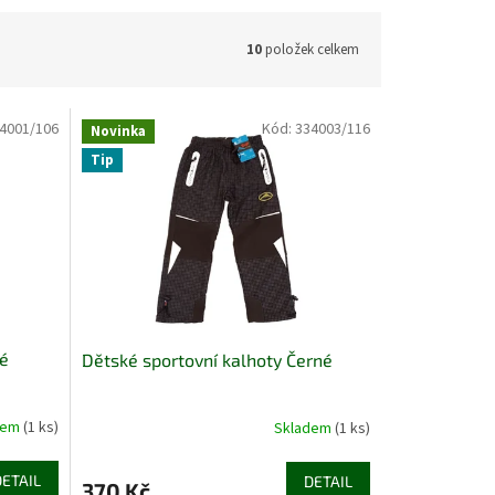
10
položek celkem
4001/106
Kód:
334003/116
Novinka
Tip
vé
Dětské sportovní kalhoty Černé
dem
(1 ks)
Skladem
(1 ks)
DETAIL
DETAIL
370 Kč