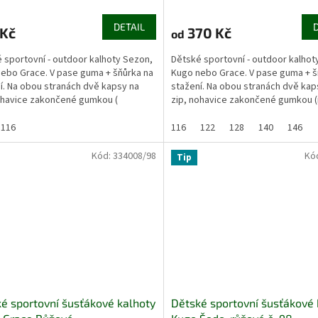
DETAIL
 Kč
370 Kč
od
 sportovní - outdoor kalhoty Sezon,
Dětské sportovní - outdoor kalhot
ebo Grace. V pase guma + šňůrka na
Kugo nebo Grace. V pase guma + š
í. Na obou stranách dvě kapsy na
stažení. Na obou stranách dvě kap
ohavice zakončené gumkou (
zip, nohavice zakončené gumkou 
t stažení)....
stažení)....
116
116
122
128
140
146
Kód:
334008/98
Kó
Tip
é sportovní šusťákové kalhoty
Dětské sportovní šusťákové 