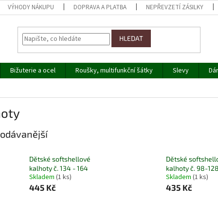
VÝHODY NÁKUPU
DOPRAVA A PLATBA
NEPŘEVZETÍ ZÁSILKY
HLEDAT
Bižuterie a ocel
Roušky, multifunkční šátky
Slevy
Dá
hoty
odávanější
Dětské softshellové
Dětské softshell
kalhoty č. 134 - 164
kalhoty č. 98-12
Skladem
(1 ks)
Skladem
(1 ks)
445 Kč
435 Kč