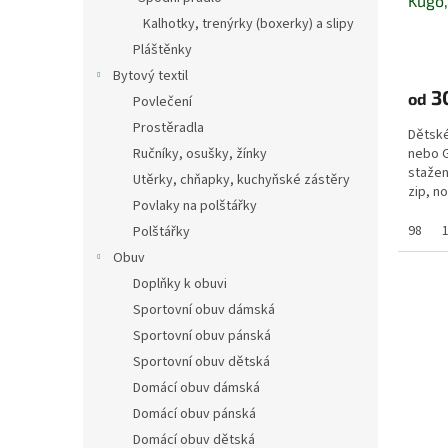
Kugo,
Kalhotky, trenýrky (boxerky) a slipy
Pláštěnky
Bytový textil
3
od
Povlečení
Prostěradla
Dětské
Ručníky, osušky, žínky
nebo G
stažen
Utěrky, chňapky, kuchyňské zástěry
zip, n
Povlaky na polštářky
stažení
98
Polštářky
Obuv
Doplňky k obuvi
Sportovní obuv dámská
Sportovní obuv pánská
Sportovní obuv dětská
Domácí obuv dámská
Domácí obuv pánská
Domácí obuv dětská