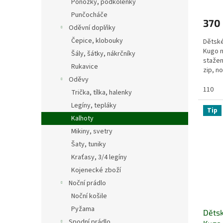
Ponožky, podkolenky
Punčocháče
370
Oděvní doplňky
Čepice, klobouky
Dětské
Kugo n
Šály, šátky, nákrčníky
stažen
Rukavice
zip, n
Oděvy
možnos
110
Trička, tílka, halenky
Legíny, tepláky
Tip
Kalhoty
Mikiny, svetry
Šaty, tuniky
Kraťasy, 3/4 legíny
Kojenecké zboží
Noční prádlo
Noční košile
Pyžama
Dětsk
Spodní prádlo