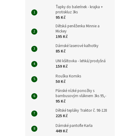
Ťapky do balerínek - krajka +
protiskluz 3ks
95 Kč
Dětská peněženka Minnie a
Mickey
195 Kč
Dámské laserové kalhotky
85 Kč
UNI kšiltovka - lehká/prodyšná
159 Kč
Rouška Komiks
50 Kč
Pánské nízké ponožky s
bambusovým vláknem 3ks 95,-
95 Kč
Dětské tepláky Traktor č. 98-128
225 Kč
Dámské pantofle Karla
449 Kč