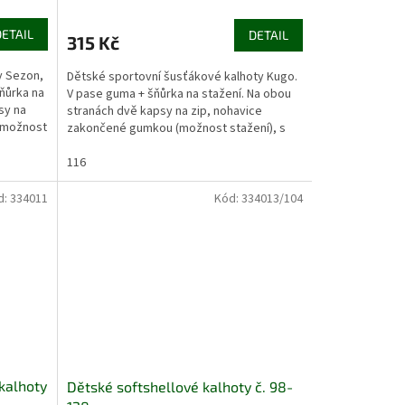
DETAIL
DETAIL
315 Kč
y Sezon,
Dětské sportovní šusťákové kalhoty Kugo.
ňůrka na
V pase guma + šňůrka na stažení. Na obou
sy na
stranách dvě kapsy na zip, nohavice
(možnost
zakončené gumkou (možnost stažení), s
reflexními prvky....
116
d:
334011
Kód:
334013/104
kalhoty
Dětské softshellové kalhoty č. 98-