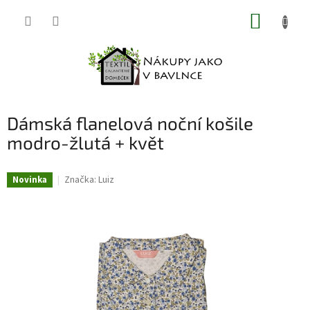
Přejít
NÁKUP
na
obsah
KOŠÍK
Dámská flanelová noční košile
modro-žlutá + květ
Značka:
Luiz
Novinka