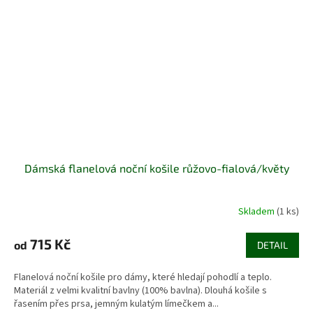
Dámská flanelová noční košile růžovo-fialová/květy
Skladem
(1 ks)
715 Kč
od
DETAIL
Flanelová noční košile pro dámy, které hledají pohodlí a teplo.
Materiál z velmi kvalitní bavlny (100% bavlna). Dlouhá košile s
řasením přes prsa, jemným kulatým límečkem a...