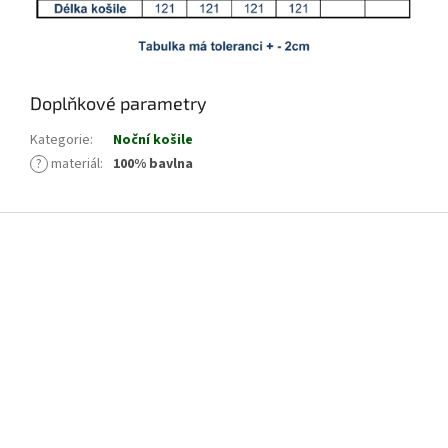
Doplňkové parametry
Kategorie
:
Noční košile
?
materiál
:
100% bavlna
Z
á
p
a
t
í