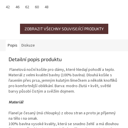
42
46
62
60
48
ZOBRAZIT VŠECHNY SOUVISEJÍCÍ PRODUKTY
Popis
Diskuze
Detailní popis produktu
Flanelová noční košile pro dámy, které hledají pohodlí a teplo.
Materiál z velmi kvalitní bavlny (100% bavlna). Dlouhá košile s
řasením přes prsa, jemným kulatým límečkem a několik knoflíků
pro komfortnější oblékání. Barva: modro-žlutá + květ, světlé
barvy působí čistým a svěžím dojmem.
Materiál
Flanel je česaný (má chloupky) z obou stran a proto je příjemný
na tělo i na omak.
100% bavlna vysoké kvality, která se snadno žehlí a má dlouhou