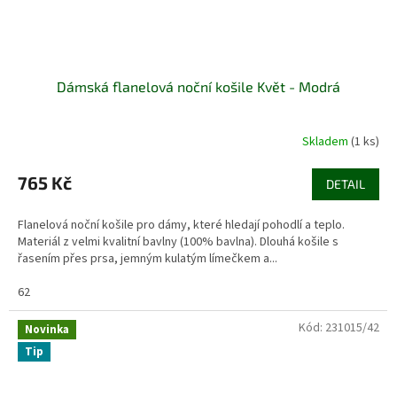
Dámská flanelová noční košile Květ - Modrá
Skladem
(1 ks)
765 Kč
DETAIL
Flanelová noční košile pro dámy, které hledají pohodlí a teplo.
Materiál z velmi kvalitní bavlny (100% bavlna). Dlouhá košile s
řasením přes prsa, jemným kulatým límečkem a...
62
Kód:
231015/42
Novinka
Tip