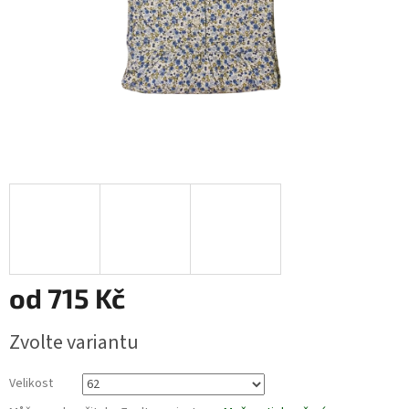
od
715 Kč
Měrná
Zvolte variantu
cena:
Velikost