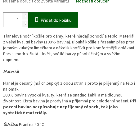
Můžeme doručit do:
Zvolte variantu
Možnosti doručení
Přidat do košíku
Flanelová noční košile pro dámy, které hledají pohodlí a teplo. Materiál
z velmi kvalitní bavlny (100% bavlna). Dlouhá košile s řasením přes prsa,
jemným kulatým límečkem a několik knoflíků pro komfortnější oblékání.
Barva: modro-žlutá + květ, světlé barvy působí čistým a svěžím
dojmem.
Materiál
Flanel je česaný (má chloupky) z obou stran a proto je příjemný na tělo i
na omak.
100% bavlna vysoké kvality, která se snadno žehlí a má dlouhou
životnost. Čistá bavlna je prodyšná a příjemná pro celodenní nošení.
Při
pocení bavlna nezpůsobuje nepříjemný zápach, tak jako
syntetické materiály.
Údržba:
Praní na 40 °C