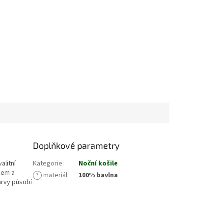
Doplňkové parametry
alitní
Kategorie
:
Noční košile
kem a
?
materiál
:
100% bavlna
arvy působí