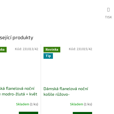
TISK
sející produkty
Kód:
231013/42
Kód:
231015/42
nka
Novinka
Tip
á flanelová noční
Dámská flanelová noční
e modro-žlutá + květ
košile růžovo-
fialová/květy
Skladem
(1 ks)
Skladem
(1 ks)