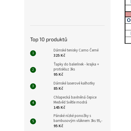
Top 10 produktů
Dámské tenisky Camo Černé
325 Kč
Ťapky do balerínek - krajka +
protiskluz 3ks
95 Kč
Dámské laserové kalhotky
85 Kč
Chlapecká bavlněná čepice
Medvěd Světle modrá
145 Kč
Pánské nízké ponožky s
bambusovým vláknem 3ks 95,-
95 Kč