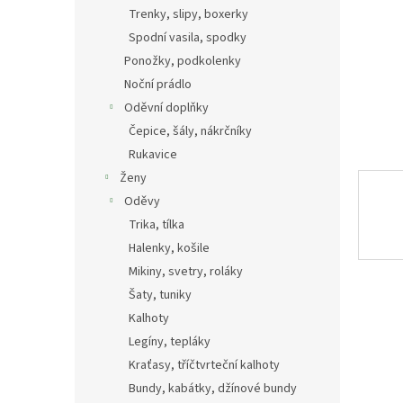
n
Trenky, slipy, boxerky
e
Spodní vasila, spodky
l
Ponožky, podkolenky
Noční prádlo
Oděvní doplňky
Čepice, šály, nákrčníky
Rukavice
Ženy
Oděvy
Trika, tílka
Halenky, košile
Mikiny, svetry, roláky
Šaty, tuniky
Kalhoty
Legíny, tepláky
Kraťasy, tříčtvrteční kalhoty
Bundy, kabátky, džínové bundy