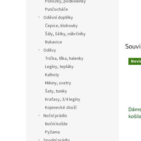
Ponožky, podkolenky
Punčocháče
Oděvní doplňky
Čepice, klobouky
Šály, šátky, nákrčníky
Rukavice
Souvi
Oděvy
Trička, tílka, halenky
Novi
Legíny, tepláky
Kalhoty
Mikiny, svetry
Šaty, tuniky
Kraťasy, 3/4 legíny
Kojenecké zboží
Dámsk
Noční prádlo
košil
Noční košile
Pyžama
Spodní prádlo