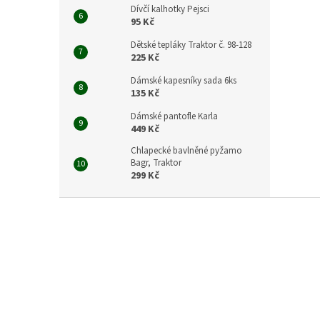
Dívčí kalhotky Pejsci
95 Kč
Dětské tepláky Traktor č. 98-128
225 Kč
Dámské kapesníky sada 6ks
135 Kč
Dámské pantofle Karla
449 Kč
Chlapecké bavlněné pyžamo
Bagr, Traktor
299 Kč
Z
á
p
a
t
í