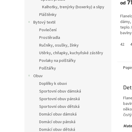
71
od
Kalhotky, trenýrky (boxerky) a slipy
Pláštěnky
Flanel
dámy, 
Bytový textil
teplo. 
Povlečení
bavlny
Prostěradla
košile
jemným
42
Ručníky, osušky, žínky
Utěrky, chňapky, kuchyňské zástěry
Povlaky na polštářky
Popi
Polštářky
Obuv
Doplňky k obuvi
Det
Sportovní obuv dámská
Flane
Sportovní obuv pánská
bavl
Sportovní obuv dětská
někol
Domácí obuv dámská
čist
Domácí obuv pánská
Mate
Domácí obuv dětská