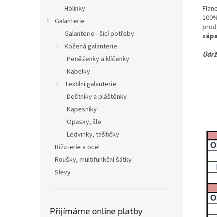
Flane
Holínky
100%
Galanterie
prod
Galanterie - šicí potřeby
zápa
Kožená galanterie
Údrž
Peněženky a klíčenky
Kabelky
Textilní galanterie
Deštníky a pláštěnky
Kapesníky
Opasky, šle
Ledvinky, taštičky
Bižuterie a ocel
Roušky, multifunkční šátky
Slevy
Přijímáme online platby