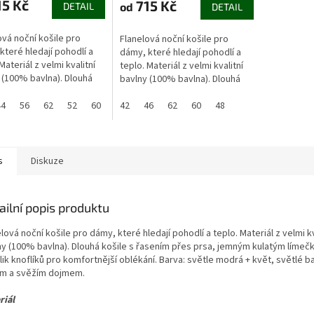
5 Kč
715 Kč
od
DETAIL
DETAIL
ová noční košile pro
Flanelová noční košile pro
které hledají pohodlí a
dámy, které hledají pohodlí a
Materiál z velmi kvalitní
teplo. Materiál z velmi kvalitní
 (100% bavlna). Dlouhá
bavlny (100% bavlna). Dlouhá
 s řasením přes prsa,
košile s řasením přes prsa,
 kulatým límečkem a...
44
56
62
52
60
jemným kulatým límečkem a...
42
46
62
60
48
s
Diskuze
ailní popis produktu
lová noční košile pro dámy, které hledají pohodlí a teplo. Materiál z velmi kv
ny (100% bavlna). Dlouhá košile s řasením přes prsa, jemným kulatým límeč
ik knoflíků pro komfortnější oblékání. Barva: světle modrá + květ, světlé b
ým a svěžím dojmem.
riál