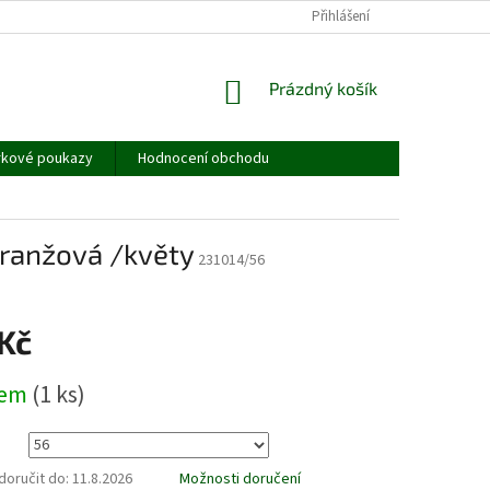
JAK MĚŘIT - TABULKA VELIKOSTÍ
OBCHODNÍ PODMÍNKY
Přihlášení
PODMÍNKY
NÁKUPNÍ
Prázdný košík
KOŠÍK
rkové poukazy
Hodnocení obchodu
oranžová /květy
231014/56
 Kč
dem
(1 ks)
oručit do:
11.8.2026
Možnosti doručení