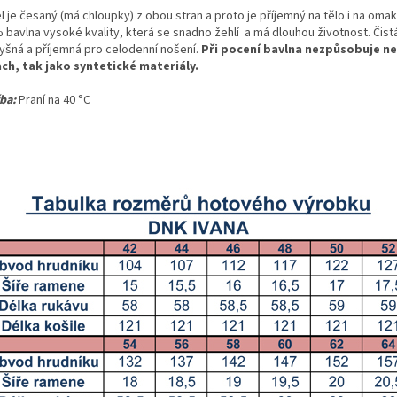
l je česaný (má chloupky) z obou stran a proto je příjemný na tělo i na omak
 bavlna vysoké kvality, která se snadno žehlí a má dlouhou životnost. Čistá
yšná a příjemná pro celodenní nošení.
Při pocení bavlna nezpůsobuje n
ch, tak jako syntetické materiály.
ba:
Praní na 40 °C