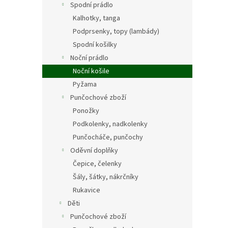
Spodní prádlo
Kalhotky, tanga
Podprsenky, topy (lambády)
Spodní košilky
Noční prádlo
Noční košile
Pyžama
Punčochové zboží
Ponožky
Podkolenky, nadkolenky
Punčocháče, punčochy
Oděvní doplňky
Čepice, čelenky
Šály, šátky, nákrčníky
Rukavice
Děti
Punčochové zboží