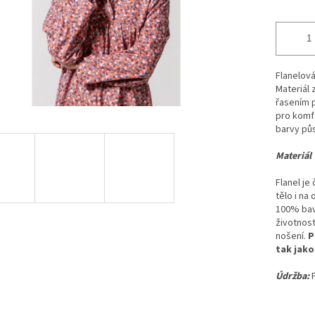
Flanelová
Materiál 
řasením p
pro komfo
barvy pů
Materiál
Flanel je
tělo i na
100% bavl
životnost
nošení.
P
tak jako
Údržba: