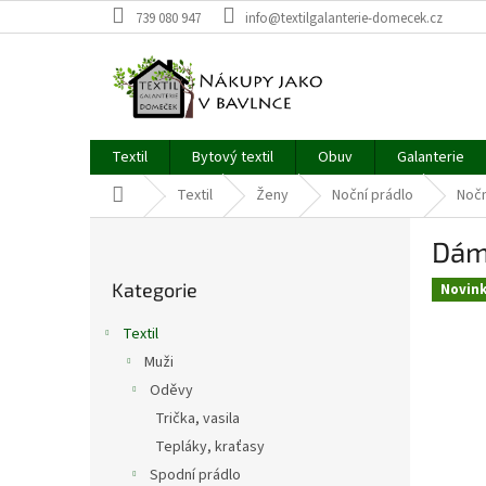
Přejít
739 080 947
info@textilgalanterie-domecek.cz
na
obsah
Textil
Bytový textil
Obuv
Galanterie
Domů
Textil
Ženy
Noční prádlo
Nočn
P
Dám
o
Přeskočit
s
Kategorie
kategorie
Novin
t
r
Textil
a
Muži
n
Oděvy
n
í
Trička, vasila
p
Tepláky, kraťasy
a
Spodní prádlo