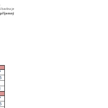
.
 bavlna je
epříjemný