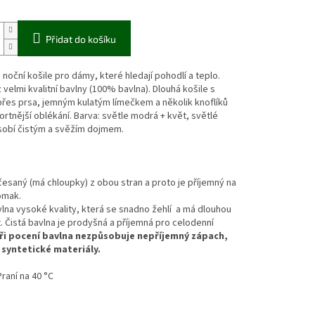
Přidat do košíku
 noční košile pro dámy, které hledají pohodlí a teplo.
z velmi kvalitní bavlny (100% bavlna). Dlouhá košile s
řes prsa, jemným kulatým límečkem a několik knoflíků
rtnější oblékání. Barva: světle modrá + květ, světlé
sobí čistým a svěžím dojmem.
 česaný (má chloupky) z obou stran a proto je příjemný na
 omak.
na vysoké kvality, která se snadno žehlí a má dlouhou
. Čistá bavlna je prodyšná a příjemná pro celodenní
ři pocení bavlna nezpůsobuje nepříjemný zápach,
 syntetické materiály.
Praní na 40 °C