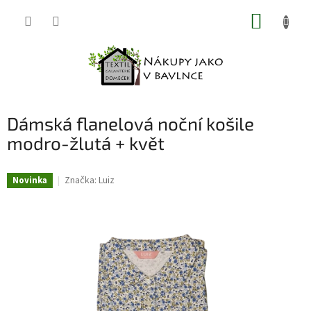
Přejít
NÁKUP
na
obsah
KOŠÍK
Dámská flanelová noční košile
modro-žlutá + květ
Značka:
Luiz
Novinka