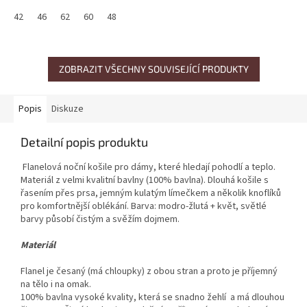
42
46
62
60
48
ZOBRAZIT VŠECHNY SOUVISEJÍCÍ PRODUKTY
Popis
Diskuze
Detailní popis produktu
Flanelová noční košile pro dámy, které hledají pohodlí a teplo.
Materiál z velmi kvalitní bavlny (100% bavlna). Dlouhá košile s
řasením přes prsa, jemným kulatým límečkem a několik knoflíků
pro komfortnější oblékání. Barva: modro-žlutá + květ, světlé
barvy působí čistým a svěžím dojmem.
Materiál
Flanel je česaný (má chloupky) z obou stran a proto je příjemný
na tělo i na omak.
100% bavlna vysoké kvality, která se snadno žehlí a má dlouhou