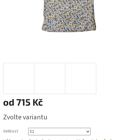
od
715 Kč
Měrná
Zvolte variantu
cena:
Velikost