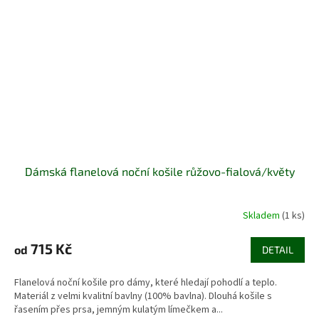
Dámská flanelová noční košile růžovo-fialová/květy
Skladem
(1 ks)
715 Kč
od
DETAIL
Flanelová noční košile pro dámy, které hledají pohodlí a teplo.
Materiál z velmi kvalitní bavlny (100% bavlna). Dlouhá košile s
řasením přes prsa, jemným kulatým límečkem a...