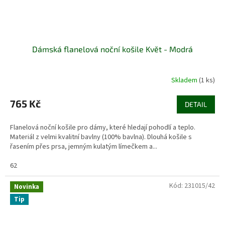
Dámská flanelová noční košile Květ - Modrá
Skladem
(1 ks)
765 Kč
DETAIL
Flanelová noční košile pro dámy, které hledají pohodlí a teplo.
Materiál z velmi kvalitní bavlny (100% bavlna). Dlouhá košile s
řasením přes prsa, jemným kulatým límečkem a...
62
Kód:
231015/42
Novinka
Tip