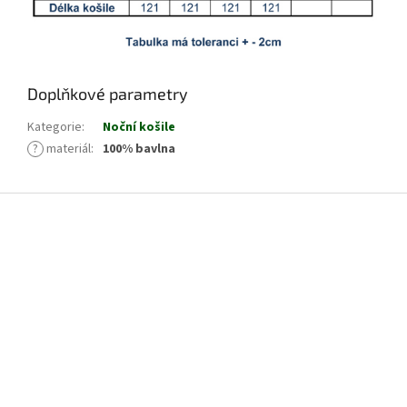
Doplňkové parametry
Kategorie
:
Noční košile
?
materiál
:
100% bavlna
Z
á
p
a
t
í