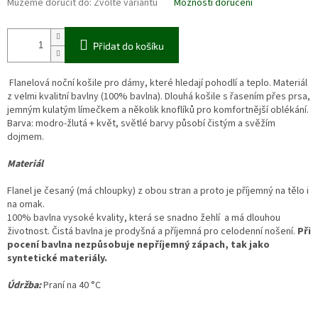
Můžeme doručit do:
Zvolte variantu
Možnosti doručení
Přidat do košíku
Flanelová noční košile pro dámy, které hledají pohodlí a teplo. Materiál
z velmi kvalitní bavlny (100% bavlna). Dlouhá košile s řasením přes prsa,
jemným kulatým límečkem a několik knoflíků pro komfortnější oblékání.
Barva: modro-žlutá + květ, světlé barvy působí čistým a svěžím
dojmem.
Materiál
Flanel je česaný (má chloupky) z obou stran a proto je příjemný na tělo i
na omak.
100% bavlna vysoké kvality, která se snadno žehlí a má dlouhou
životnost. Čistá bavlna je prodyšná a příjemná pro celodenní nošení.
Při
pocení bavlna nezpůsobuje nepříjemný zápach, tak jako
syntetické materiály.
Údržba:
Praní na 40 °C