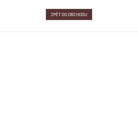
ZPĚT DO OBCHODU
Z
á
p
a
t
í