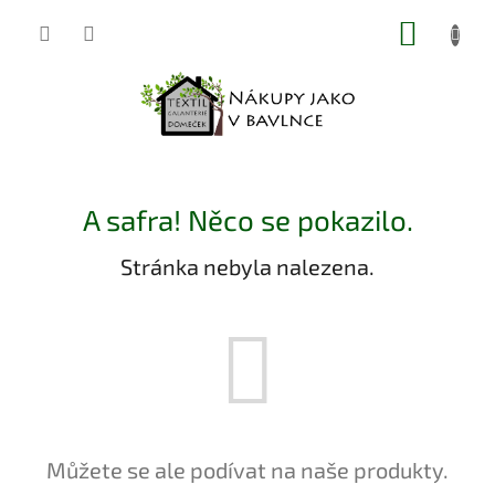
Přejít
NÁKUP
na
obsah
KOŠÍK
A safra! Něco se pokazilo.
Stránka nebyla nalezena.
Můžete se ale podívat na naše produkty.