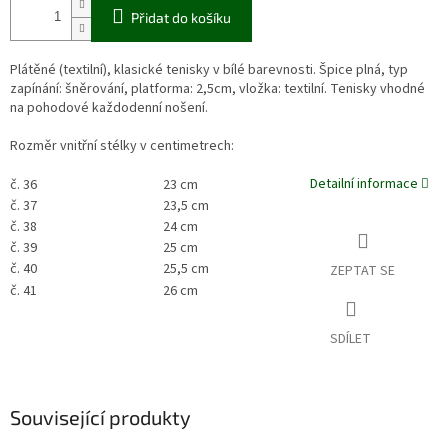
Přidat do košíku
Plátěné (textilní), klasické tenisky v bílé barevnosti. Špice plná, typ
zapínání: šněrování, platforma: 2,5cm, vložka: textilní. Tenisky vhodné
na pohodové každodenní nošení.
Rozměr vnitřní stélky v centimetrech:
Detailní informace
č. 36
23 cm
č. 37
23,5 cm
č. 38
24 cm
č. 39
25 cm
č. 40
25,5 cm
ZEPTAT SE
č. 41
26 cm
SDÍLET
Související produkty