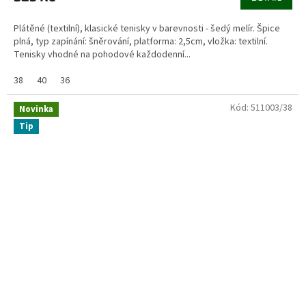
Plátěné (textilní), klasické tenisky v barevnosti - šedý melír. Špice
plná, typ zapínání: šněrování, platforma: 2,5cm, vložka: textilní.
Tenisky vhodné na pohodové každodenní...
38
40
36
Kód:
511003/38
Novinka
Tip