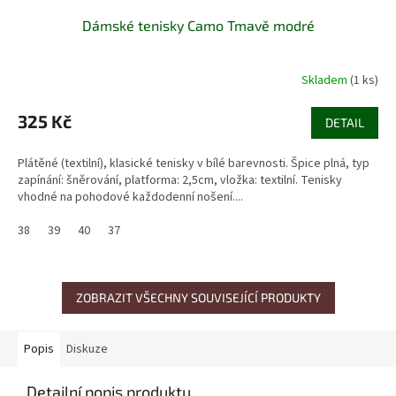
Dámské tenisky Camo Tmavě modré
Skladem
(1 ks)
325 Kč
DETAIL
Plátěné (textilní), klasické tenisky v bílé barevnosti. Špice plná, typ
zapínání: šněrování, platforma: 2,5cm, vložka: textilní. Tenisky
vhodné na pohodové každodenní nošení....
38
39
40
37
ZOBRAZIT VŠECHNY SOUVISEJÍCÍ PRODUKTY
Popis
Diskuze
Detailní popis produktu