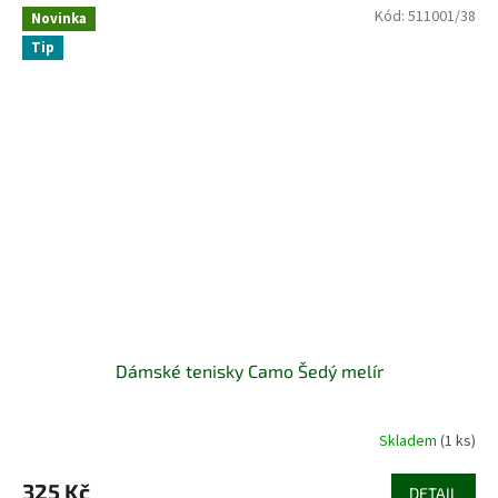
Kód:
511001/38
Novinka
Tip
Dámské tenisky Camo Šedý melír
Skladem
(1 ks)
325 Kč
DETAIL