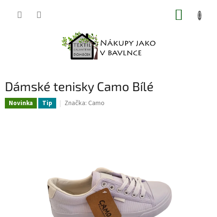
Přejít
NÁKUP
na
obsah
KOŠÍK
Dámské tenisky Camo Bílé
Značka:
Camo
Novinka
Tip