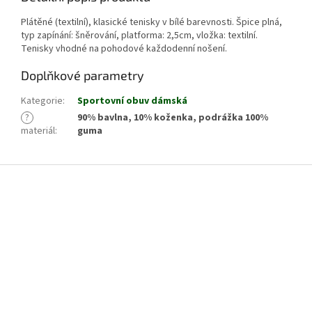
Plátěné (textilní), klasické tenisky v bílé barevnosti. Špice plná,
typ zapínání: šněrování, platforma: 2,5cm, vložka: textilní.
Tenisky vhodné na pohodové každodenní nošení.
Doplňkové parametry
Kategorie
:
Sportovní obuv dámská
?
90% bavlna, 10% koženka, podrážka 100%
materiál
:
guma
Z
á
p
a
t
í