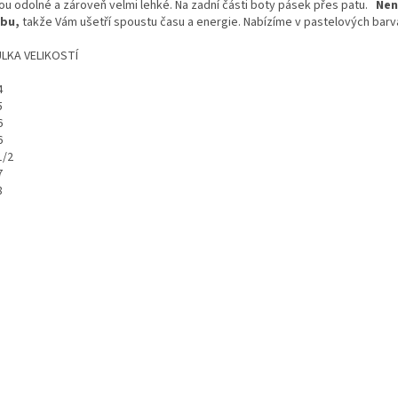
sou odolné a zároveň velmi lehké. Na zadní části boty pásek přes patu.
Nen
bu,
takže Vám ušetří spoustu času a energie. Nabízíme v pastelových barv
LKA VELIKOSTÍ
4
5
6
6
1/2
7
8