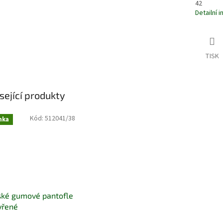
42
Detailní 
TISK
sející produkty
Kód:
512041/38
nka
ké gumové pantofle
vřené