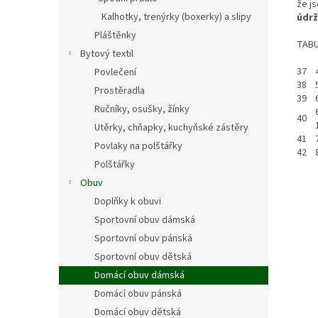
že j
Kalhotky, trenýrky (boxerky) a slipy
údrž
Pláštěnky
TABU
Bytový textil
37
Povlečení
38
Prostěradla
39
Ručníky, osušky, žínky
40
Utěrky, chňapky, kuchyňské zástěry
41
Povlaky na polštářky
42
Polštářky
Obuv
Doplňky k obuvi
Sportovní obuv dámská
Sportovní obuv pánská
Sportovní obuv dětská
Domácí obuv dámská
Domácí obuv pánská
Domácí obuv dětská