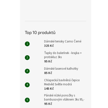
Top 10 produktů
Dámské tenisky Camo Černé
325 Kč
Ťapky do balerínek - krajka +
protiskluz 3ks
95 Kč
Dámské laserové kalhotky
85 Kč
Chlapecká bavlněná čepice
Medvěd Světle modrá
145 Kč
Pánské nízké ponožky s
bambusovým vláknem 3ks 95,-
95 Kč