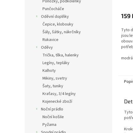
Ponožky, podkolenky
Punčocháče
159 
Oděvní doplňky
Čepice, klobouky
Tyto 
Šály, šátky, nákrčníky
jsou l
Rukavice
obouva
potřeb
Oděvy
ven, p
Trička, tílka, halenky
pohodl
modrá
Legíny, tepláky
Kalhoty
Mikiny, svetry
Popi
Šaty, tuniky
Kraťasy, 3/4 legíny
Det
Kojenecké zboží
Noční prádlo
Tyto
Noční košile
potř
Pyžama
K
rok
Spodní prádlo