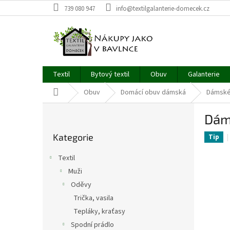
Přejít
739 080 947
info@textilgalanterie-domecek.cz
na
obsah
Textil
Bytový textil
Obuv
Galanterie
Domů
Obuv
Domácí obuv dámská
Dámské
P
Dám
o
Přeskočit
s
Kategorie
kategorie
Tip
t
r
Textil
a
Muži
n
Oděvy
n
í
Trička, vasila
p
Tepláky, kraťasy
a
Spodní prádlo