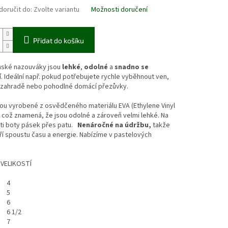
oručit do:
Zvolte variantu
Možnosti doručení
Přidat do košíku
ské nazouváky jsou
lehké
,
odolné
a
snadno se
í
. Ideální např. pokud potřebujete rychle vyběhnout ven,
 zahradě nebo pohodlné domácí přezůvky.
sou vyrobené z osvědčeného materiálu EVA (Ethylene Vinyl
 což znamená, že jsou odolné a zároveň velmi lehké. Na
ti boty pásek přes patu.
Nenáročné na údržbu,
takže
í spoustu času a energie. Nabízíme v pastelových
VELIKOSTÍ
4
5
6
6 1/2
7