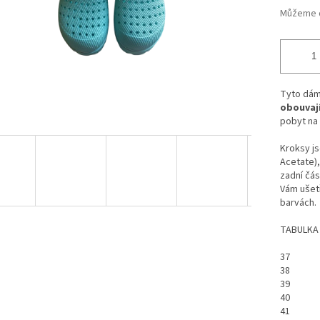
Můžeme d
Tyto dám
obouvaj
pobyt na
K
roksy j
Acetate),
zadní čás
Vám ušetř
barvách.
TABULKA 
37
38
39
40
41