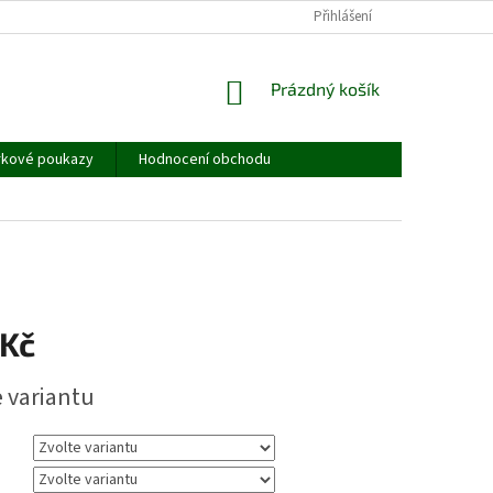
JAK MĚŘIT - TABULKA VELIKOSTÍ
OBCHODNÍ PODMÍNKY
Přihlášení
PODMÍNKY
NÁKUPNÍ
Prázdný košík
KOŠÍK
rkové poukazy
Hodnocení obchodu
 Kč
e variantu