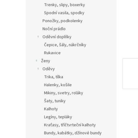
n
Trenky, slipy, boxerky
e
Spodní vasila, spodky
l
Ponožky, podkolenky
Noční prádlo
Oděvní doplňky
Čepice, šály, nákrčníky
Rukavice
Ženy
Oděvy
Trika, tílka
Halenky, košile
Mikiny, svetry, roláky
Šaty, tuniky
Kalhoty
Legíny, tepláky
Kraťasy, tříčtvrteční kalhoty
Bundy, kabátky, džínové bundy