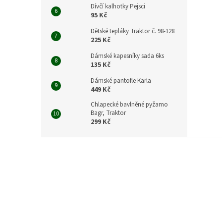
Dívčí kalhotky Pejsci
95 Kč
Dětské tepláky Traktor č. 98-128
225 Kč
Dámské kapesníky sada 6ks
135 Kč
Dámské pantofle Karla
449 Kč
Chlapecké bavlněné pyžamo
Bagr, Traktor
299 Kč
Z
á
p
a
t
í