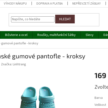
VÝHODY NÁKUPU
DOPRAVA A PLATBA
NEPŘEVZETÍ ZÁSILKY
HLEDAT
Bižuterie a ocel
Roušky, multifunkční šátky
Slevy
Dá
 gumové pantofle - kroksy
ské gumové pantofle - kroksy
Značka:
Linhtrang
169
Měrná
Zvolt
cena:
Barva
Velikost