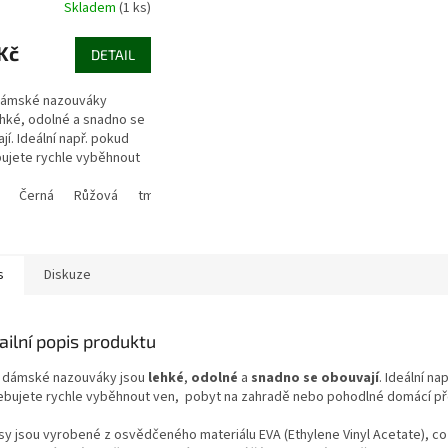
Skladem
(1 ks)
Kč
DETAIL
dámské nazouváky
ehké, odolné a snadno se
jí. Ideální např. pokud
ujete rychle vyběhnout
obyt na zahradě nebo
né...
Černá
Růžová
tmavě šedá
světle šedá
zelenkavá
s
Diskuze
ailní popis produktu
 dámské nazouváky jsou
lehké
,
odolné
a
snadno se obouvají
. Ideální na
ebujete rychle vyběhnout ven, pobyt na zahradě nebo pohodlné domácí př
sy jsou vyrobené z osvědčeného materiálu EVA (Ethylene Vinyl Acetate), c