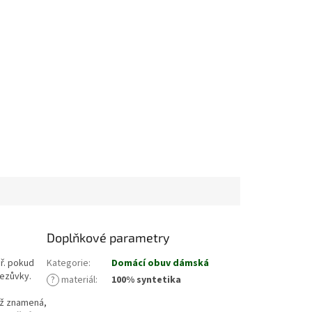
Doplňkové parametry
př. pokud
Kategorie
:
Domácí obuv dámská
ezůvky.
?
materiál
:
100% syntetika
ož znamená,