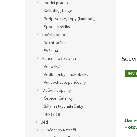
Spodní prádlo
Kalhotky, tanga
Podprsenky, topy (lambády)
Spodní košilky
Noční prádlo
Noční košile
Pyžama
Souvi
Punčochové zboží
Ponožky
Novi
Podkolenky, nadkolenky
Punčocháče, punčochy
Oděvní doplňky
Čepice, čelenky
Šály, šátky, nákrčníky
Rukavice
Dáms
Děti
- ote
Punčochové zboží