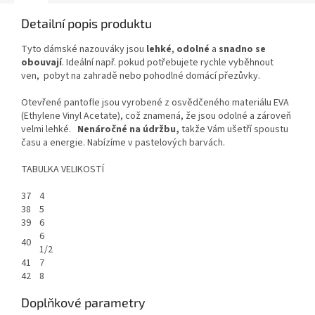
Detailní popis produktu
Tyto dámské nazouváky jsou
lehké
,
odolné
a
snadno se
obouvají
. Ideální např. pokud potřebujete rychle vyběhnout
ven, pobyt na zahradě nebo pohodlné domácí přezůvky.
Otevřené pantofle jsou vyrobené z osvědčeného materiálu EVA
(Ethylene Vinyl Acetate), což znamená, že jsou odolné a zároveň
velmi lehké.
Nenáročné na údržbu,
takže Vám ušetří spoustu
času a energie. Nabízíme v pastelových barvách.
TABULKA VELIKOSTÍ
37
4
38
5
39
6
6
40
1/2
41
7
42
8
Doplňkové parametry