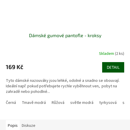
Dámské gumové pantofle - kroksy
Skladem
(2 ks)
169 Kč
DETAIL
Tyto dámské nazouváky jsou lehké, odolné a snadno se obouvají.
Ideální např. pokud potřebujete rychle vyběhnout ven, pobyt na
zahradě nebo pohodlné...
Černá
Tmavě modrá
Růžová
světle modrá
tyrkysová
svět
Popis
Diskuze