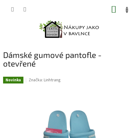
Přejít
NÁKUP
na
obsah
KOŠÍK
Dámské gumové pantofle -
otevřené
Značka:
Linhtrang
Novinka