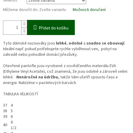
Velikost
Můžeme doručit do:
Zvolte variantu
Možnosti doručení
Přidat do košíku
Tyto dámské nazouváky jsou
lehké
,
odolné
a
snadno se obouvají
.
Ideální např. pokud potřebujete rychle vyběhnout ven, pobyt na
zahradě nebo pohodlné domácí přezůvky.
Otevřené pantofle jsou vyrobené z osvědčeného materiálu EVA
(Ethylene Vinyl Acetate), což znamená, že jsou odolné a zároveň velmi
lehké.
Nenáročné na údržbu,
takže Vám ušetří spoustu času a
energie. Nabízíme v pastelových barvách.
TABULKA VELIKOSTÍ
37
4
38
5
39
6
6
40
1/2