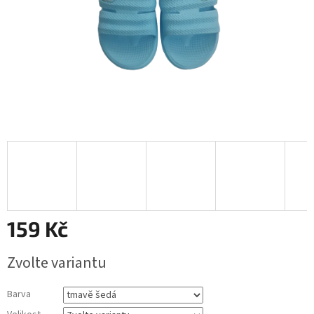
159 Kč
Měrná
Zvolte variantu
cena:
Barva