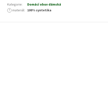
Kategorie
:
Domácí obuv dámská
?
materiál
:
100% syntetika
Z
á
p
a
t
í