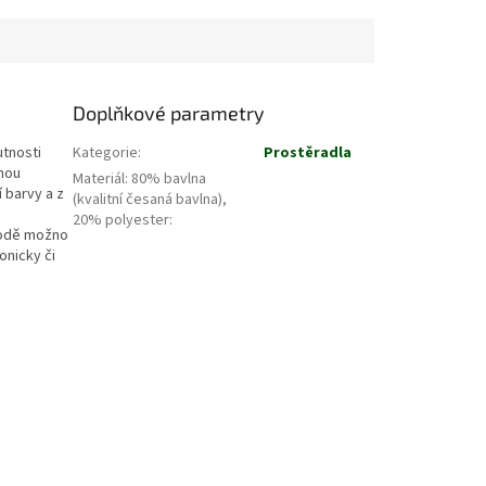
Doplňkové parametry
utnosti
Kategorie
:
Prostěradla
šnou
Materiál: 80% bavlna
 barvy a z
(kvalitní česaná bavlna),
20% polyester
:
odě možno
onicky či