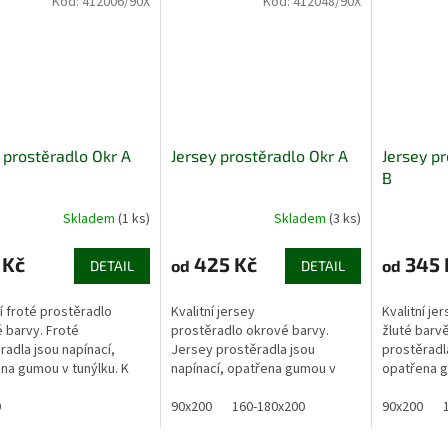
Kód:
412006/90X
Kód:
412048/90X
 prostěradlo Okr A
Jersey prostěradlo Okr A
Jersey pr
B
Skladem
(1 ks)
Skladem
(3 ks)
 Kč
425 Kč
345 
od
od
DETAIL
DETAIL
ní froté prostěradlo
Kvalitní jersey
Kvalitní je
 barvy. Froté
prostěradlo okrové barvy.
žluté barv
radla jsou napínací,
Jersey prostěradla jsou
prostěradla
na gumou v tunýlku. K
napínací, opatřena gumou v
opatřena g
 těchto prostěradel je
tunýlku. K výrobě těchto
výrobě těc
ána kvalitní froté tkanina
0
prostěradel je používána
90x200
160-180x200
používána k
90x200
kou...
kvalitní jersey tkanina...
tkanina s v