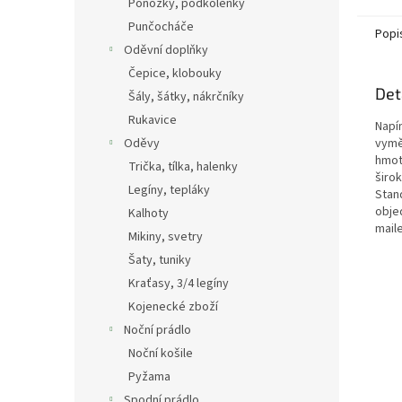
Ponožky, podkolenky
Punčocháče
Popi
Oděvní doplňky
Čepice, klobouky
Det
Šály, šátky, nákrčníky
Rukavice
Napí
Oděvy
vymě
hmotn
Trička, tílka, halenky
širok
Legíny, tepláky
Stan
obje
Kalhoty
mail
Mikiny, svetry
Šaty, tuniky
Kraťasy, 3/4 legíny
Kojenecké zboží
Noční prádlo
Noční košile
Pyžama
Spodní prádlo