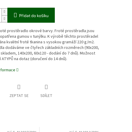
Přidat do košíku
froté prostěradlo okrové barvy. Froté prostěradla jsou
 opatřena gumou v tunýlku. K výrobě těchto prostěradel
ána kvalitní froté tkanina s vysokou gramáží 220 g/m2.
dla dodáváme ve čtyřech základních rozměrech (90x200,
 skladem, 140x200, 60x120 - dodání do 7 dnů). Možnost
 ATYPŮ na dotaz (doručení do 14 dnů).
informace
ZEPTAT SE
SDÍLET