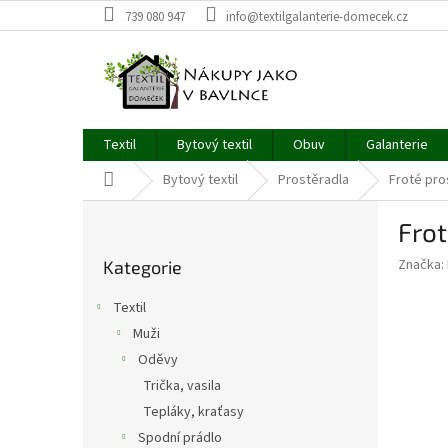
Přejít
739 080 947
info@textilgalanterie-domecek.cz
na
obsah
Textil
Bytový textil
Obuv
Galanterie
Domů
Bytový textil
Prostěradla
Froté pro
P
Frot
o
Přeskočit
s
Značka:
Kategorie
kategorie
t
r
Textil
a
Muži
n
Oděvy
n
í
Trička, vasila
p
Tepláky, kraťasy
a
Spodní prádlo