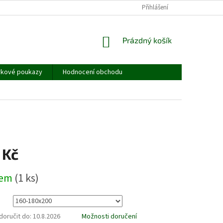
JAK MĚŘIT - TABULKA VELIKOSTÍ
OBCHODNÍ PODMÍNKY
Přihlášení
PODMÍNKY
NÁKUPNÍ
Prázdný košík
KOŠÍK
rkové poukazy
Hodnocení obchodu
 Kč
dem
(1 ks)
oručit do:
10.8.2026
Možnosti doručení