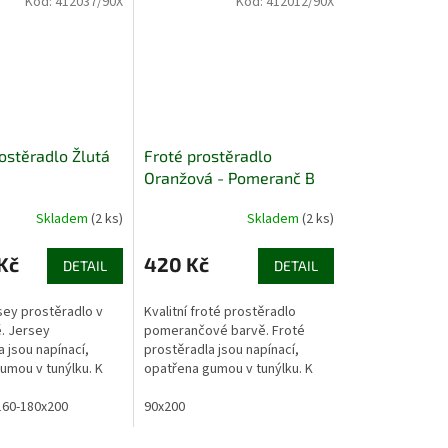
Kód:
412037/90X
Kód:
412012/90X
ostěradlo Žlutá
Froté prostěradlo
Oranžová - Pomeranč B
Skladem
(2 ks)
Skladem
(2 ks)
Kč
420 Kč
DETAIL
DETAIL
rsey prostěradlo v
Kvalitní froté prostěradlo
ě. Jersey
pomerančové barvě. Froté
 jsou napínací,
prostěradla jsou napínací,
umou v tunýlku. K
opatřena gumou v tunýlku. K
hto prostěradel je
výrobě těchto prostěradel je
valitní jersey
160-180x200
používána kvalitní froté tkanina
90x200
ysokou...
s...