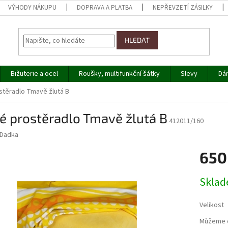
VÝHODY NÁKUPU
DOPRAVA A PLATBA
NEPŘEVZETÍ ZÁSILKY
HLEDAT
Bižuterie a ocel
Roušky, multifunkční šátky
Slevy
Dá
stěradlo Tmavě žlutá B
é prostěradlo Tmavě žlutá B
412011/160
Dadka
650
Měrná
Skla
cena:
Velikost
Můžeme d