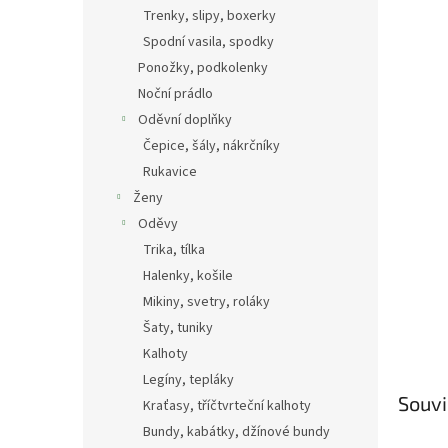
n
Trenky, slipy, boxerky
e
Spodní vasila, spodky
l
Ponožky, podkolenky
Noční prádlo
Oděvní doplňky
Čepice, šály, nákrčníky
Rukavice
Ženy
Oděvy
Trika, tílka
Halenky, košile
Mikiny, svetry, roláky
Šaty, tuniky
Kalhoty
Legíny, tepláky
Souvi
Kraťasy, tříčtvrteční kalhoty
Bundy, kabátky, džínové bundy