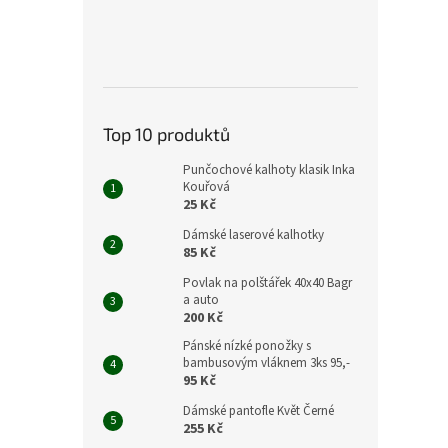
Top 10 produktů
Punčochové kalhoty klasik Inka
Kouřová
25 Kč
Dámské laserové kalhotky
85 Kč
Povlak na polštářek 40x40 Bagr
a auto
200 Kč
Pánské nízké ponožky s
bambusovým vláknem 3ks 95,-
95 Kč
Dámské pantofle Květ Černé
255 Kč