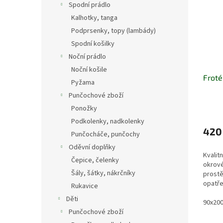
Spodní prádlo
Kalhotky, tanga
Podprsenky, topy (lambády)
Spodní košilky
Noční prádlo
Noční košile
Froté
Pyžama
Punčochové zboží
Ponožky
Podkolenky, nadkolenky
420
Punčocháče, punčochy
Oděvní doplňky
Kvalit
Čepice, čelenky
okrové
Šály, šátky, nákrčníky
prostě
opatře
Rukavice
výrobě
Děti
použív
90x20
Punčochové zboží
s vyso