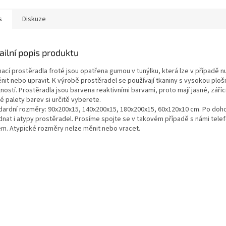
s
Diskuze
ailní popis produktu
nací prostěradla
froté
jsou opatřena gumou v tunýlku, která lze v případě n
nit nebo upravit. K výrobě prostěradel se používají tkaniny s vysokou plo
ostí. Prostěradla jsou barvena reaktivními barvami, proto mají jasné, zářící
é palety barev si určitě vyberete.
dardní rozměry: 90x200x15, 140x200x15, 180x200x15, 60x120x10 cm.
Po doh
dnat i atypy prostěradel. Prosíme spojte se v takovém případě s námi telef
em. Atypické rozměry nelze měnit nebo vracet.