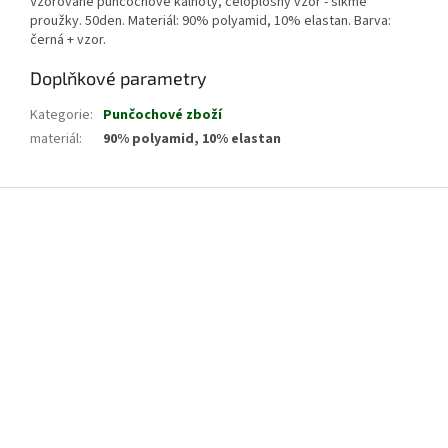
Vzorované punčochové kalhoty, celoplošný vzor - šikmé
proužky. 50den. Materiál: 90% polyamid, 10% elastan. Barva:
černá + vzor.
Doplňkové parametry
Kategorie
:
Punčochové zboží
materiál
:
90% polyamid, 10% elastan
Z
á
p
a
t
í