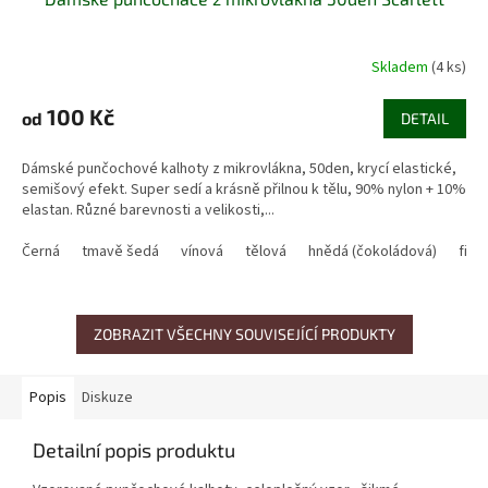
Skladem
(4 ks)
100 Kč
od
DETAIL
Dámské punčochové kalhoty z mikrovlákna, 50den, krycí elastické,
semišový efekt. Super sedí a krásně přilnou k tělu, 90% nylon + 10%
elastan. Různé barevnosti a velikosti,...
Černá
tmavě šedá
vínová
tělová
hnědá (čokoládová)
fial
ZOBRAZIT VŠECHNY SOUVISEJÍCÍ PRODUKTY
Popis
Diskuze
Detailní popis produktu