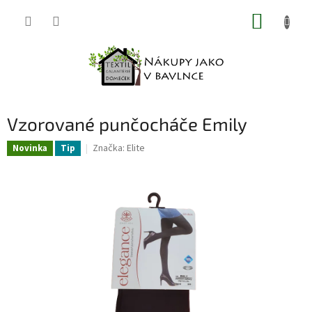
Přejít
NÁKUP
na
obsah
KOŠÍK
Vzorované punčocháče Emily
Značka:
Elite
Novinka
Tip