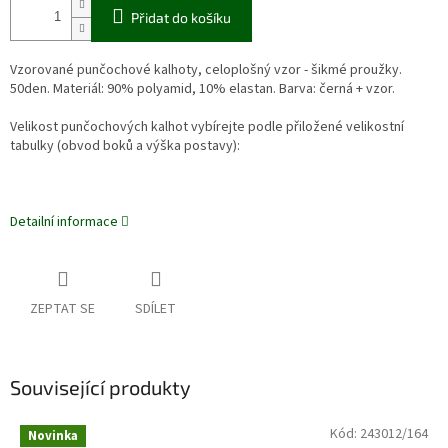
Přidat do košíku
Vzorované punčochové kalhoty, celoplošný vzor - šikmé proužky.
50den. Materiál: 90% polyamid, 10% elastan. Barva: černá + vzor.
Velikost punčochových kalhot vybírejte podle přiložené velikostní
tabulky (obvod boků a výška postavy):
Detailní informace
ZEPTAT SE
SDÍLET
Související produkty
Kód:
243012/164
Novinka