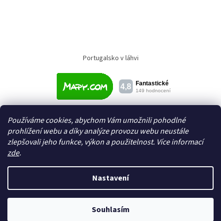
Portugalsko v láhvi
Používáme cookies, abychom Vám umožnili pohodlné
prohlížení webu a díky analýze provozu webu neustále
zlepšovali jeho funkce, výkon a použitelnost. Více informací
zde
.
Vytvořil Shoptet
Nastavení
Copyright 2026
Textil a galanterie Domeček
. Všechna práva
Souhlasím
vyhrazena.
Upravit nastavení cookies