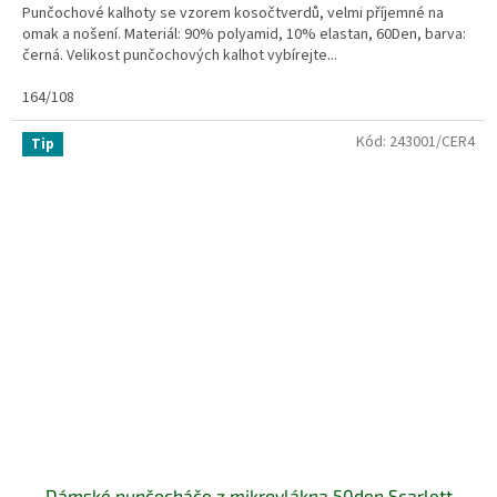
Punčochové kalhoty se vzorem kosočtverdů, velmi příjemné na
omak a nošení. Materiál: 90% polyamid, 10% elastan, 60Den, barva:
černá. Velikost punčochových kalhot vybírejte...
164/108
Kód:
243001/CER4
Tip
Dámské punčocháče z mikrovlákna 50den Scarlett