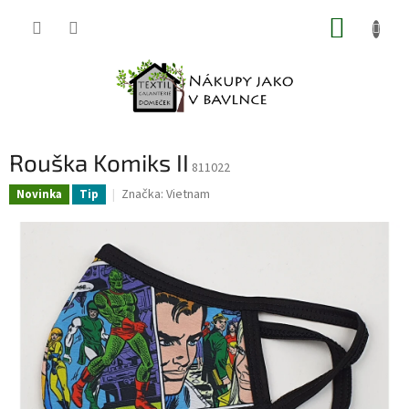
Přejít
NÁKUP
na
obsah
KOŠÍK
Rouška Komiks II
811022
Značka:
Vietnam
Novinka
Tip