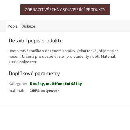
ZOBRAZIT VŠECHNY SOUVISEJÍCÍ PRODUKTY
Popis
Diskuze
Detailní popis produktu
Dvouvrstvá rouška s dezénem komiks. Velmi tenká, příjemná na
nošení. Určená pro dospělé, ale i pro studenty / děti. Materiál:
100% polyester.
Doplňkové parametry
Kategorie
:
Roušky, multifunkční šátky
materiál
:
100% polyester
Z
á
p
a