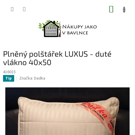
Přejít
NÁKUP
na
obsah
KOŠÍK
Plněný polštářek LUXUS - duté
vlákno 40x50
416015
Značka:
Dadka
Tip