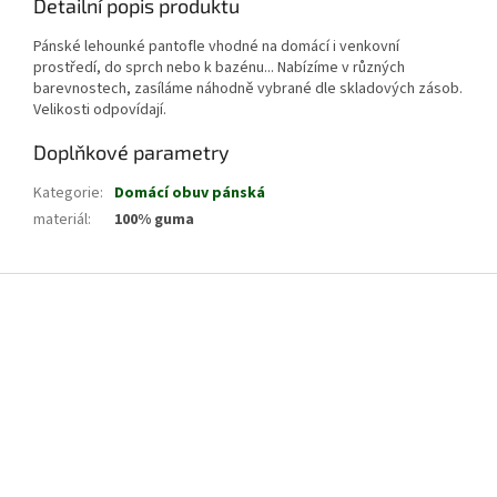
Detailní popis produktu
Pánské lehounké pantofle vhodné na domácí i venkovní
prostředí, do sprch nebo k bazénu... Nabízíme v různých
barevnostech, zasíláme náhodně vybrané dle skladových zásob.
Velikosti odpovídají.
Doplňkové parametry
Kategorie
:
Domácí obuv pánská
materiál
:
100% guma
Z
á
p
a
t
í