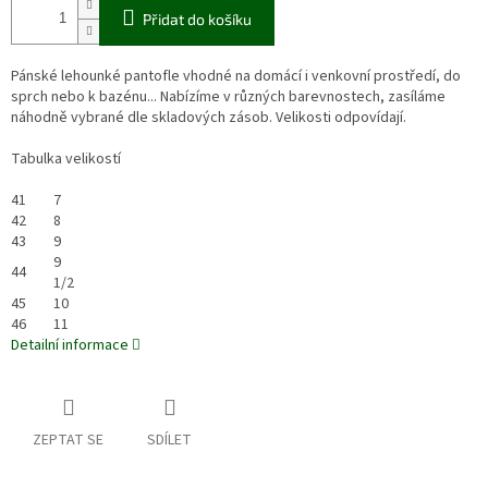
Přidat do košíku
Pánské lehounké pantofle vhodné na domácí i venkovní prostředí, do
sprch nebo k bazénu... Nabízíme v různých barevnostech, zasíláme
náhodně vybrané dle skladových zásob. Velikosti odpovídají.
Tabulka velikostí
41
7
42
8
43
9
9
44
1/2
45
10
46
11
Detailní informace
ZEPTAT SE
SDÍLET