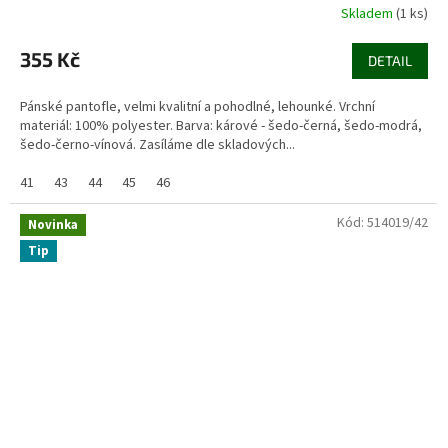
Skladem
(1 ks)
355 Kč
DETAIL
Pánské pantofle, velmi kvalitní a pohodlné, lehounké. Vrchní
materiál: 100% polyester. Barva: kárové - šedo-černá, šedo-modrá,
šedo-černo-vínová. Zasíláme dle skladových...
41
43
44
45
46
Kód:
514019/42
Novinka
Tip