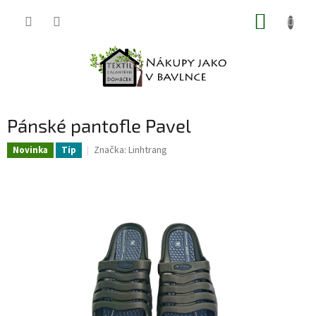
Přejít
NÁKUP
na
obsah
KOŠÍK
Pánské pantofle Pavel
Značka:
Linhtrang
Novinka
Tip