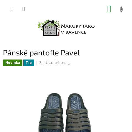
Přejít
NÁKUP
na
obsah
KOŠÍK
Pánské pantofle Pavel
Značka:
Linhtrang
Novinka
Tip