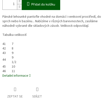
Přidat do košíku
Pánské lehounké pantofle vhodné na domácí i venkovní prostředí, do
sprch nebo k bazénu... Nabízíme v různých barevnostech, zasíláme
náhodně vybrané dle skladových zásob. Velikosti odpovídají.
Tabulka velikostí
41
7
42
8
43
9
9
44
1/2
45
10
46
11
Detailní informace
ZEPTAT SE
SDÍLET