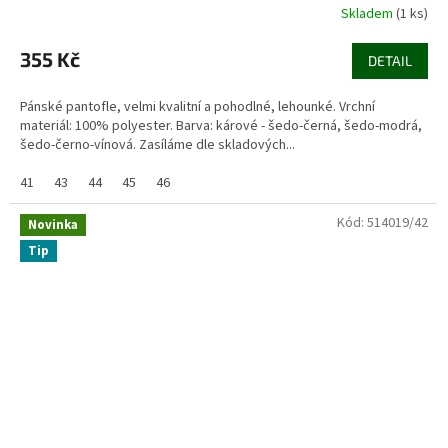
Skladem
(1 ks)
355 Kč
DETAIL
Pánské pantofle, velmi kvalitní a pohodlné, lehounké. Vrchní
materiál: 100% polyester. Barva: kárové - šedo-černá, šedo-modrá,
šedo-černo-vínová. Zasíláme dle skladových...
41
43
44
45
46
Kód:
514019/42
Novinka
Tip