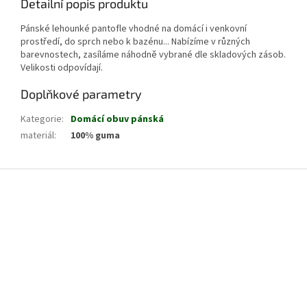
Detailní popis produktu
Pánské lehounké pantofle vhodné na domácí i venkovní
prostředí, do sprch nebo k bazénu... Nabízíme v různých
barevnostech, zasíláme náhodně vybrané dle skladových zásob.
Velikosti odpovídají.
Doplňkové parametry
Kategorie
:
Domácí obuv pánská
materiál
:
100% guma
Z
á
p
a
t
í