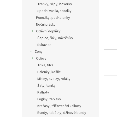
n
Trenky, slipy, boxerky
e
Spodní vasila, spodky
l
Ponožky, podkolenky
Noční prádlo
Oděvní doplňky
Čepice, šály, nákrčníky
Rukavice
Ženy
Oděvy
Trika, tílka
Halenky, košile
Mikiny, svetry, roláky
Šaty, tuniky
Kalhoty
Legíny, tepláky
Kraťasy, tříčtvrteční kalhoty
Bundy, kabátky, džínové bundy