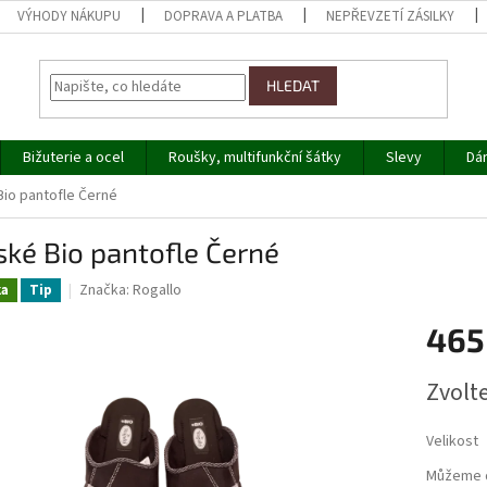
VÝHODY NÁKUPU
DOPRAVA A PLATBA
NEPŘEVZETÍ ZÁSILKY
HLEDAT
Bižuterie a ocel
Roušky, multifunkční šátky
Slevy
Dá
Bio pantofle Černé
ké Bio pantofle Černé
Značka:
Rogallo
ka
Tip
465
Měrná
Zvolt
cena:
Velikost
Můžeme d