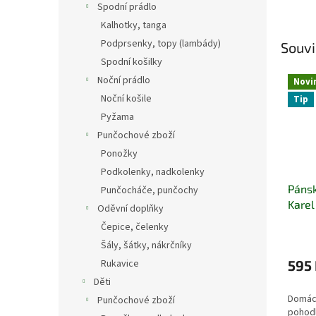
Spodní prádlo
Kalhotky, tanga
Podprsenky, topy (lambády)
Souvi
Spodní košilky
Noční prádlo
Novi
Noční košile
Tip
Pyžama
Punčochové zboží
Ponožky
Podkolenky, nadkolenky
Páns
Punčocháče, punčochy
Karel
Oděvní doplňky
Čepice, čelenky
Šály, šátky, nákrčníky
Rukavice
595
Děti
Domácí
Punčochové zboží
pohodl