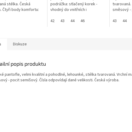
aná stélka. Česká
podrážka: stlačený korek -
tvarovaná. 
. Čtyři body komfortu:
vhodný do vnitřních i
směsový - 
razová - Síla nárazu.
venkovních prostor. Dodáváme
Čísla odpov
ve zmírňuje dopad nohy
v barevnostech, které jsou
42
43
44
46
Česká výrob
43
44
ahu....
momentálně skladem....
s
Diskuze
ailní popis produktu
é pantofle, velmi kvalitní a pohodlné, lehounké, stélka tvarovaná. Vrchní ma
ový - pocit semišový. Čísla odpovídají dané velikosti. Česká výroba.