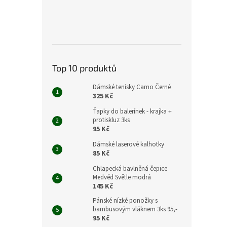
Top 10 produktů
Dámské tenisky Camo Černé
325 Kč
Ťapky do balerínek - krajka +
protiskluz 3ks
95 Kč
Dámské laserové kalhotky
85 Kč
Chlapecká bavlněná čepice
Medvěd Světle modrá
145 Kč
Pánské nízké ponožky s
bambusovým vláknem 3ks 95,-
95 Kč