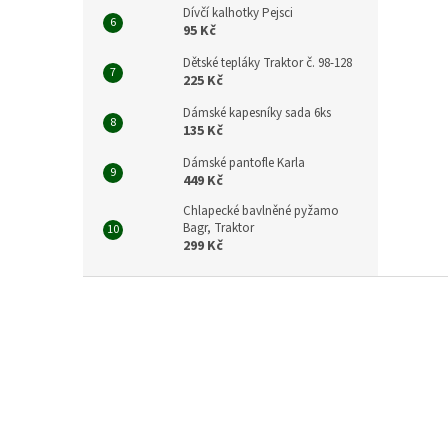
Dívčí kalhotky Pejsci
95 Kč
Dětské tepláky Traktor č. 98-128
225 Kč
Dámské kapesníky sada 6ks
135 Kč
Dámské pantofle Karla
449 Kč
Chlapecké bavlněné pyžamo
Bagr, Traktor
299 Kč
Z
á
p
a
t
í