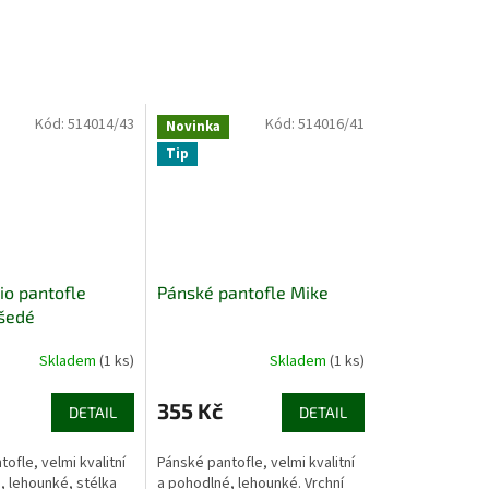
Kód:
514014/43
Kód:
514016/41
Novinka
Tip
io pantofle
Pánské pantofle Mike
šedé
Skladem
(1 ks)
Skladem
(1 ks)
355 Kč
DETAIL
DETAIL
ofle, velmi kvalitní
Pánské pantofle, velmi kvalitní
, lehounké, stélka
a pohodlné, lehounké. Vrchní