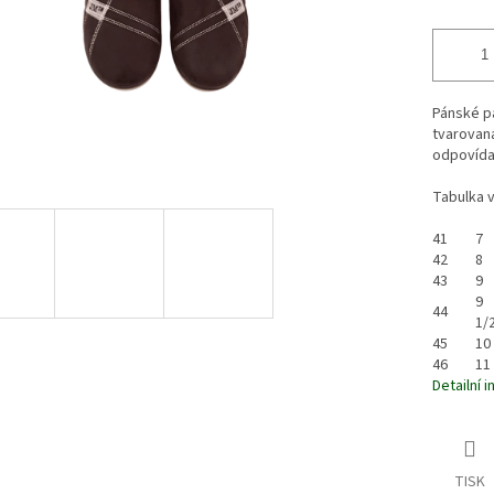
Pánské pa
tvarovaná
odpovídaj
Tabulka v
41
7
42
8
43
9
9
44
1/
45
10
46
11
Detailní 
TISK