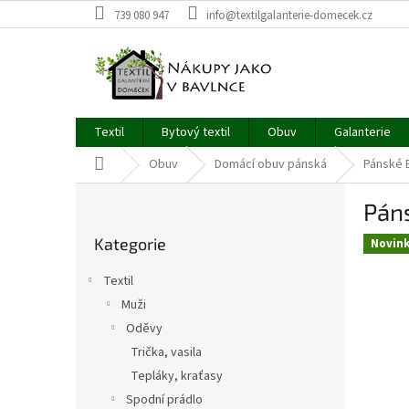
Přejít
739 080 947
info@textilgalanterie-domecek.cz
na
obsah
Textil
Bytový textil
Obuv
Galanterie
Domů
Obuv
Domácí obuv pánská
Pánské 
P
Páns
o
Přeskočit
s
Kategorie
kategorie
Novin
t
r
Textil
a
Muži
n
Oděvy
n
í
Trička, vasila
p
Tepláky, kraťasy
a
Spodní prádlo