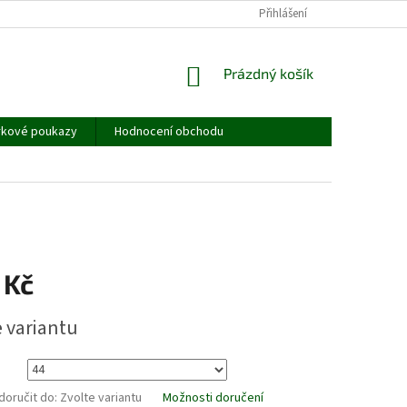
JAK MĚŘIT - TABULKA VELIKOSTÍ
OBCHODNÍ PODMÍNKY
Přihlášení
PODMÍNKY
NÁKUPNÍ
Prázdný košík
KOŠÍK
rkové poukazy
Hodnocení obchodu
 Kč
e variantu
oručit do:
Zvolte variantu
Možnosti doručení