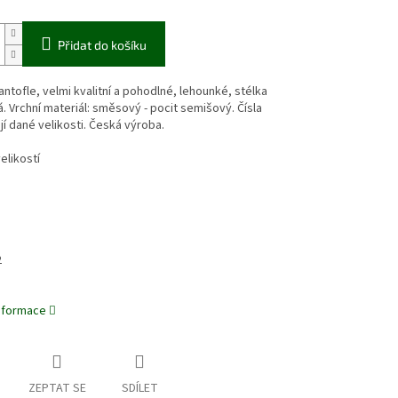
Přidat do košíku
ntofle, velmi kvalitní a pohodlné, lehounké, stélka
. Vrchní materiál: směsový - pocit semišový. Čísla
í dané velikosti. Česká výroba.
elikostí
2
informace
ZEPTAT SE
SDÍLET