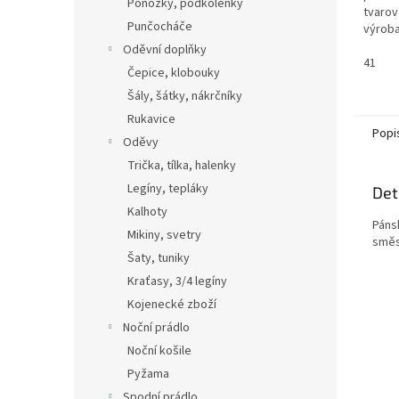
Ponožky, podkolenky
tvarov
Punčocháče
výroba
Antiná
Oděvní doplňky
Podeš
41
Čepice, klobouky
na podl
Šály, šátky, nákrčníky
Rukavice
Popi
Oděvy
Trička, tílka, halenky
Legíny, tepláky
Det
Kalhoty
Pánsk
Mikiny, svetry
směs
Šaty, tuniky
Kraťasy, 3/4 legíny
Kojenecké zboží
Noční prádlo
Noční košile
Pyžama
Spodní prádlo