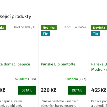
sející produkty
Kód:
514005/41
Kód:
514004/42
nka
Novinka
Novinka
Tip
Tip
ké domácí papuče
Pánské Bio pantofle
Pánské B
Modro / 
Skladem
(1 ks)
Skladem
(2 ks)
 Kč
220 Kč
465 Kč
DETAIL
DETAIL
 papuče, velmi
Pánské pantofle v různých
Pánské pant
né, odlehčené,
pánských barevnostech,
a pohodlné