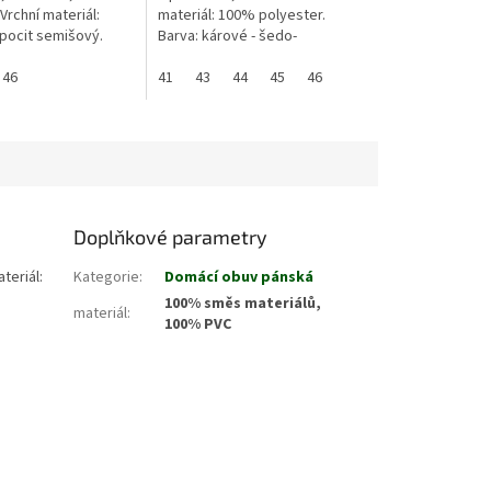
Vrchní materiál:
materiál: 100% polyester.
pocit semišový.
Barva: kárové - šedo-
ídají dané velikosti.
černá, šedo-modrá, šedo-
a. Tabulka...
46
černo-vínová. Zasíláme dle
41
43
44
45
46
skladových...
Doplňkové parametry
teriál:
Kategorie
:
Domácí obuv pánská
100% směs materiálů,
materiál
:
100% PVC