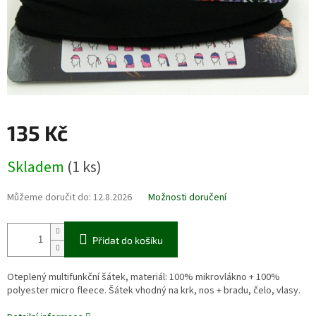
135 Kč
Měrná
Skladem
(1 ks)
cena:
Můžeme doručit do:
12.8.2026
Možnosti doručení
Přidat do košíku
Oteplený multifunkční šátek, materiál: 100% mikrovlákno + 100%
polyester micro fleece. Šátek vhodný na krk, nos + bradu, čelo, vlasy.