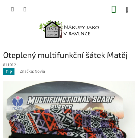
Přejít
NÁKUP
na
obsah
KOŠÍK
Oteplený multifunkční šátek Matěj
811012
Značka:
Novia
Tip