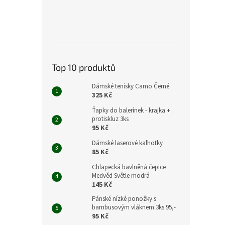
Top 10 produktů
Dámské tenisky Camo Černé
325 Kč
Ťapky do balerínek - krajka +
protiskluz 3ks
95 Kč
Dámské laserové kalhotky
85 Kč
Chlapecká bavlněná čepice
Medvěd Světle modrá
145 Kč
Pánské nízké ponožky s
bambusovým vláknem 3ks 95,-
95 Kč