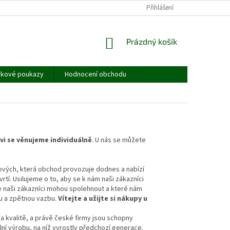
JAK MĚŘIT - TABULKA VELIKOSTÍ
OBCHODNÍ PODMÍNKY
Přihlášení
PODMÍNKY
NÁKUPNÍ
Prázdný košík
KOŠÍK
rkové poukazy
Hodnocení obchodu
i se věnujeme individuálně
. U nás se můžete
hových, která obchod provozuje dodnes a nabízí
tí. Usilujeme o to, aby se k nám naši zákazníci
se naši zákazníci mohou spolehnout a které nám
u a zpětnou vazbu.
Vítejte a užijte si nákupy u
a kvalitě, a právě české firmy jsou schopny
lní výrobu, na níž vyrostly předchozí generace.