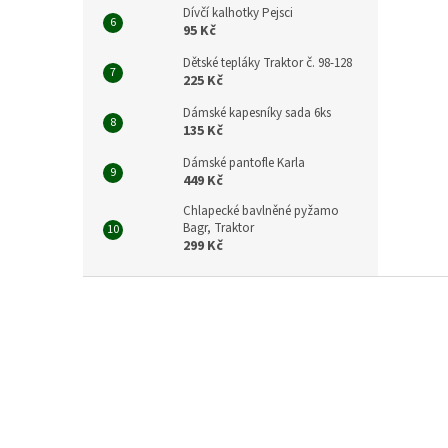
Dívčí kalhotky Pejsci
95 Kč
Dětské tepláky Traktor č. 98-128
225 Kč
Dámské kapesníky sada 6ks
135 Kč
Dámské pantofle Karla
449 Kč
Chlapecké bavlněné pyžamo
Bagr, Traktor
299 Kč
Z
á
p
a
t
í