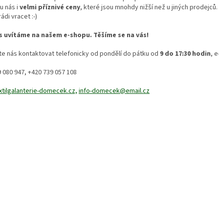
u nás i
velmi příznivé ceny
, které jsou mnohdy nižší než u jiných prodejců.
ádi vracet :-)
s uvítáme na našem e-shopu. Těšíme se na vás!
te nás kontaktovat telefonicky od pondělí do pátku od
9 do 17:30 hodin
, 
 080 947, +420 739 057 108
xtilgalanterie-domecek.cz,
info-domecek@email.cz