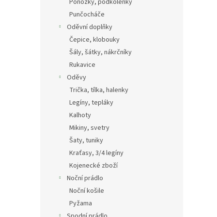
Ponožky, podkolenky
Punčocháče
Oděvní doplňky
Čepice, klobouky
Šály, šátky, nákrčníky
Rukavice
Oděvy
Trička, tílka, halenky
Legíny, tepláky
Kalhoty
Mikiny, svetry
Šaty, tuniky
Kraťasy, 3/4 legíny
Kojenecké zboží
Noční prádlo
Noční košile
Pyžama
Spodní prádlo