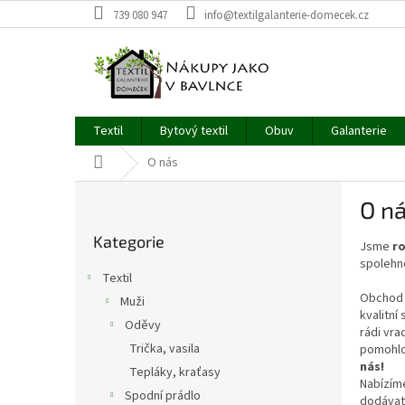
Přejít
739 080 947
info@textilgalanterie-domecek.cz
na
obsah
Textil
Bytový textil
Obuv
Galanterie
Domů
O nás
P
O n
o
Přeskočit
s
Kategorie
kategorie
Jsme
ro
t
spolehn
r
Textil
a
Obchod
Muži
n
kvalitní
Oděvy
n
rádi vra
í
Trička, vasila
pomohlo
nás!
p
Tepláky, kraťasy
Nabízí
a
Spodní prádlo
dodávat 