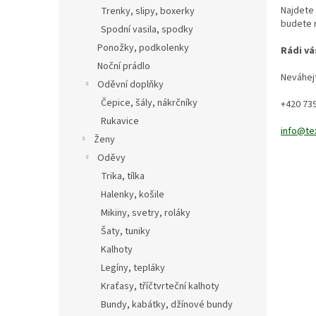
n
Najdete 
Trenky, slipy, boxerky
e
budete r
Spodní vasila, spodky
l
Ponožky, podkolenky
Rádi vá
Noční prádlo
Neváhej
Oděvní doplňky
Čepice, šály, nákrčníky
+420 739
Rukavice
info@te
Ženy
Oděvy
Trika, tílka
Halenky, košile
Mikiny, svetry, roláky
Šaty, tuniky
Kalhoty
Legíny, tepláky
Kraťasy, tříčtvrteční kalhoty
Bundy, kabátky, džínové bundy