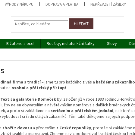
VÝHODY NÁKUPU
DOPRAVA A PLATBA
NEPŘEVZETÍ ZÁSILKY
HLEDAT
Bižuterie a ocel
Roušky, multifunkční šátky
Slevy
Dá
ás
dinná firma s tradicí
– jsme tu pro každého z vás a
každému zákazníkov
out na
osobní a přátelský přístup!
Textil a galanterie Domeček
byl založen již v roce 1993 rodinou Horvát
 služby nejen obyvatelům a návštěvníkům Komárova a dalších brněnských čtvr
celi, a proto si zakládáme na
seriózním a přátelském jednání
, na které 
 vybudovat si řadu stálých zákazníků. Těm také děkujeme za jejich podpor
me
zboží
z dovozu
a především
z České republiky
, protože si zakládáme n
zboží kvalitní a inspirativní. Chceme navíc podporovat
tradiční českou texti