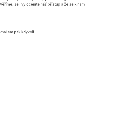
 Věříme, že i vy oceníte náš přístup a že se k nám
e-mailem pak kdykoli.