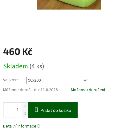
460 Kč
Měrná
Skladem
(4 ks)
cena:
Velikost
Můžeme doručit do:
11.8.2026
Možnosti doručení
Přidat do košíku
Detailní informace