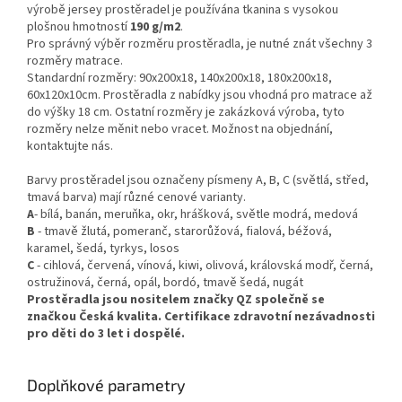
výrobě jersey prostěradel je používána tkanina s vysokou
plošnou hmotností
190 g/m2
.
Pro správný výběr rozměru prostěradla, je nutné znát všechny 3
rozměry matrace.
Standardní rozměry: 90x200x18, 140x200x18, 180x200x18,
60x120x10cm. Prostěradla z nabídky jsou vhodná pro matrace až
do výšky 18 cm. Ostatní rozměry je zakázková výroba, tyto
rozměry nelze měnit nebo vracet. Možnost na objednání,
kontaktujte nás.
Barvy prostěradel jsou označeny písmeny A, B, C (světlá, střed,
tmavá barva) mají různé cenové varianty.
A
- bílá, banán, meruňka, okr, hrášková, světle modrá, medová
B
- tmavě žlutá, pomeranč, starorůžová, fialová, béžová,
karamel, šedá, tyrkys, losos
C
- cihlová, červená, vínová, kiwi, olivová, královská modř, černá,
ostružinová, černá, opál, bordó, tmavě šedá, nugát
Prostěradla jsou nositelem značky QZ společně se
značkou Česká kvalita. Certifikace zdravotní nezávadnosti
pro děti do 3 let i dospělé.
Doplňkové parametry