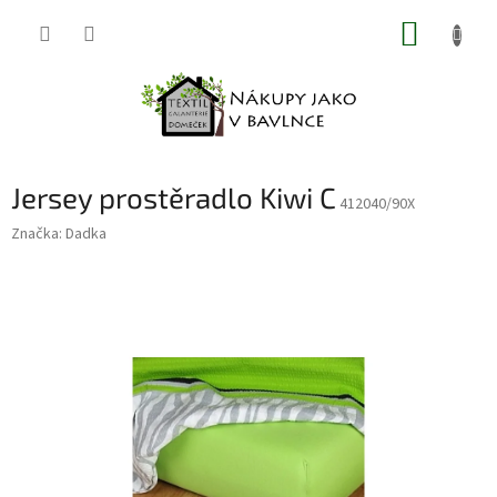
Přejít
NÁKUP
na
obsah
KOŠÍK
Jersey prostěradlo Kiwi C
412040/90X
Značka:
Dadka