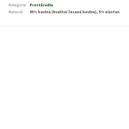
Kategorie
:
Prostěradla
Materiál
:
95% bavlna (kvalitní česaná bavlna), 5% elastan
Z
á
p
a
t
í