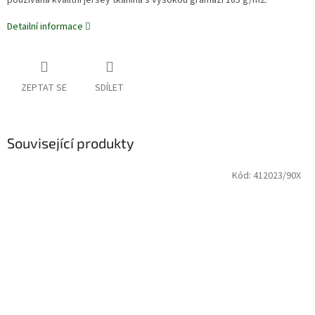
používána kvalitní jersey tkanina s vysokou gramáží 185 g/m2.
Detailní informace
ZEPTAT SE
SDÍLET
Související produkty
Kód:
412023/90X