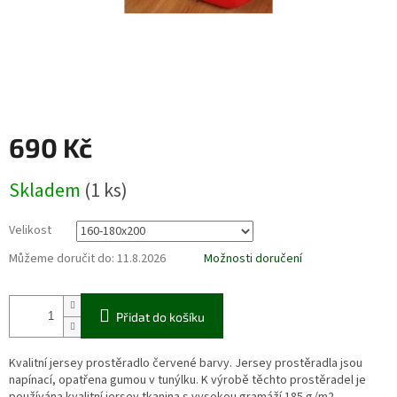
690 Kč
Měrná
Skladem
(1 ks)
cena:
Velikost
Můžeme doručit do:
11.8.2026
Možnosti doručení
Přidat do košíku
Kvalitní jersey prostěradlo červené barvy. Jersey prostěradla jsou
napínací, opatřena gumou v tunýlku. K výrobě těchto prostěradel je