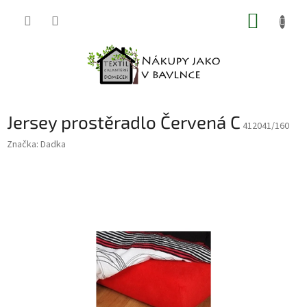
Přejít
NÁKUP
na
obsah
KOŠÍK
Jersey prostěradlo Červená C
412041/160
Značka:
Dadka