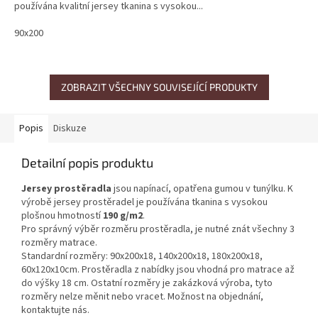
používána kvalitní jersey tkanina s vysokou...
90x200
ZOBRAZIT VŠECHNY SOUVISEJÍCÍ PRODUKTY
Popis
Diskuze
Detailní popis produktu
Jersey prostěradla
jsou napínací, opatřena gumou v tunýlku. K
výrobě jersey prostěradel je používána tkanina s vysokou
plošnou hmotností
190 g/m2
.
Pro správný výběr rozměru prostěradla, je nutné znát všechny 3
rozměry matrace.
Standardní rozměry: 90x200x18, 140x200x18, 180x200x18,
60x120x10cm. Prostěradla z nabídky jsou vhodná pro matrace až
do výšky 18 cm. Ostatní rozměry je zakázková výroba, tyto
rozměry nelze měnit nebo vracet. Možnost na objednání,
kontaktujte nás.