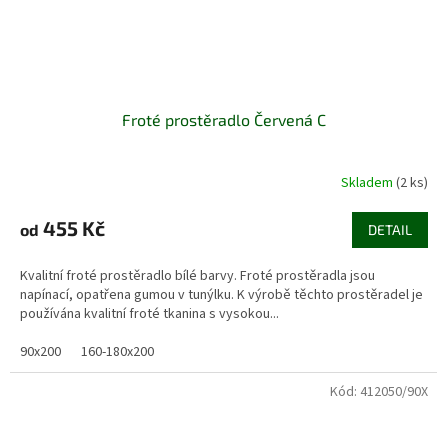
Froté prostěradlo Červená C
Skladem
(2 ks)
455 Kč
od
DETAIL
Kvalitní froté prostěradlo bílé barvy. Froté prostěradla jsou
napínací, opatřena gumou v tunýlku. K výrobě těchto prostěradel je
používána kvalitní froté tkanina s vysokou...
90x200
160-180x200
Kód:
412050/90X