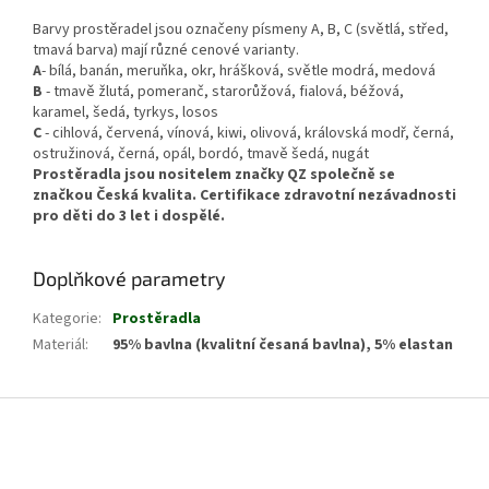
Barvy prostěradel jsou označeny písmeny A, B, C (světlá, střed,
tmavá barva) mají různé cenové varianty.
A
- bílá, banán, meruňka, okr, hrášková, světle modrá, medová
B
- tmavě žlutá, pomeranč, starorůžová, fialová, béžová,
karamel, šedá, tyrkys, losos
C
- cihlová, červená, vínová, kiwi, olivová, královská modř, černá,
ostružinová, černá, opál, bordó, tmavě šedá, nugát
Prostěradla jsou nositelem značky QZ společně se
značkou Česká kvalita. Certifikace zdravotní nezávadnosti
pro děti do 3 let i dospělé.
Doplňkové parametry
Kategorie
:
Prostěradla
Materiál
:
95% bavlna (kvalitní česaná bavlna), 5% elastan
Z
á
p
a