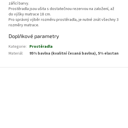
zářící barvy.
Prostěradla jsou ušita s dostatečnou rezervou na založení, až
do výšky matrace 18 cm.
Pro správný výběr rozměru prostěradla, je nutné znát všechny 3
rozměry matrace.
Doplňkové parametry
Kategorie
:
Prostěradla
Materiál
:
95% bavlna (kvalitní česaná bavlna), 5% elastan
Z
á
p
a
t
í