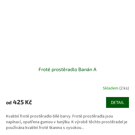
Froté prostěradlo Banán A
Skladem
(2 ks)
425 Kč
od
DETAIL
Kvalitní froté prostěradlo bílé barvy. Froté prostěradla jsou
napínací, opatřena gumou v tunýlku. K výrobě těchto prostěradel je
používána kvalitní froté tkanina s vysokou...