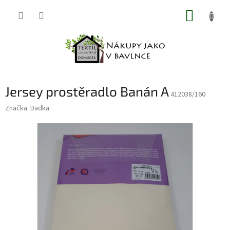
Přejít
NÁKUP
na
obsah
KOŠÍK
Jersey prostěradlo Banán A
412038/160
Značka:
Dadka