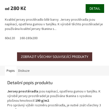
280 Kč
od
DETAIL
Kvalitní jersey prostěradlo bílé barvy. Jersey prostěradla jsou
napínací, opatřena gumou v tunýlku. K výrobě těchto prostěradel je
používána kvalitní jersey tkanina s...
60x120
160-180x200
ZOBRAZIT VŠECHNY SOUVISEJÍCÍ PRODUKTY
Popis
Diskuze
Detailní popis produktu
Jersey prostěradla
jsou napínací, opatřena gumou v tunýlku. K
výrobě jersey prostěradel je používána tkanina s vysokou
plošnou hmotností
190 g/m2
.
Pro správný výběr rozměru prostěradla, je nutné znát všechny 3