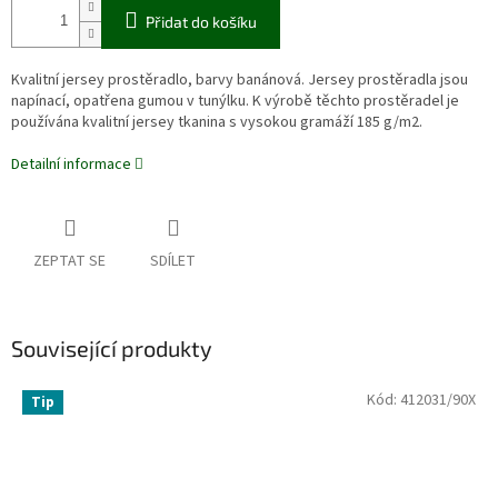
Přidat do košíku
Kvalitní jersey prostěradlo, barvy banánová. Jersey prostěradla jsou
napínací, opatřena gumou v tunýlku. K výrobě těchto prostěradel je
používána kvalitní jersey tkanina s vysokou gramáží 185 g/m2.
Detailní informace
ZEPTAT SE
SDÍLET
Související produkty
Kód:
412031/90X
Tip