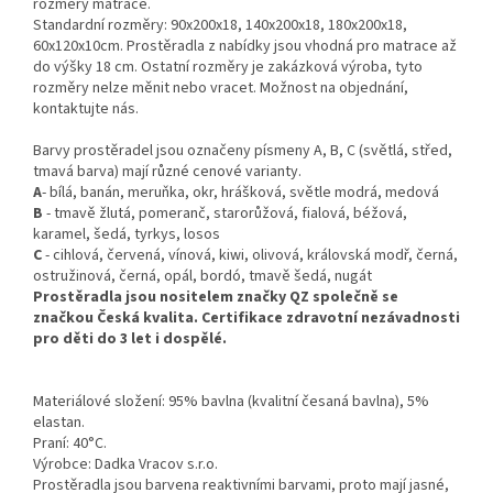
rozměry matrace.
Standardní rozměry: 90x200x18, 140x200x18, 180x200x18,
60x120x10cm. Prostěradla z nabídky jsou vhodná pro matrace až
do výšky 18 cm. Ostatní rozměry je zakázková výroba, tyto
rozměry nelze měnit nebo vracet. Možnost na objednání,
kontaktujte nás.
Barvy prostěradel jsou označeny písmeny A, B, C (světlá, střed,
tmavá barva) mají různé cenové varianty.
A
- bílá, banán, meruňka, okr, hrášková, světle modrá, medová
B
- tmavě žlutá, pomeranč, starorůžová, fialová, béžová,
karamel, šedá, tyrkys, losos
C
- cihlová, červená, vínová, kiwi, olivová, královská modř, černá,
ostružinová, černá, opál, bordó, tmavě šedá, nugát
Prostěradla jsou nositelem značky QZ společně se
značkou Česká kvalita. Certifikace zdravotní nezávadnosti
pro děti do 3 let i dospělé.
Materiálové složení: 95% bavlna (kvalitní česaná bavlna), 5%
elastan.
Praní: 40°C.
Výrobce: Dadka Vracov s.r.o.
Prostěradla jsou barvena reaktivními barvami, proto mají jasné,