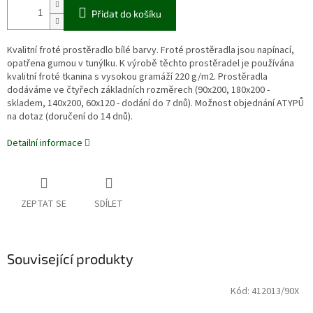
Přidat do košíku
Kvalitní froté prostěradlo bílé barvy. Froté prostěradla jsou napínací,
opatřena gumou v tunýlku. K výrobě těchto prostěradel je používána
kvalitní froté tkanina s vysokou gramáží 220 g/m2. Prostěradla
dodáváme ve čtyřech základních rozměrech (90x200, 180x200 -
skladem, 140x200, 60x120 - dodání do 7 dnů). Možnost objednání ATYPŮ
na dotaz (doručení do 14 dnů).
Detailní informace
ZEPTAT SE
SDÍLET
Související produkty
Kód:
412013/90X