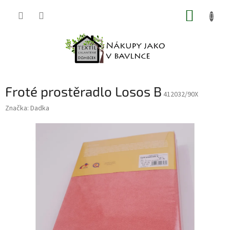
Přejít
NÁKUP
na
obsah
KOŠÍK
Froté prostěradlo Losos B
412032/90X
Značka:
Dadka