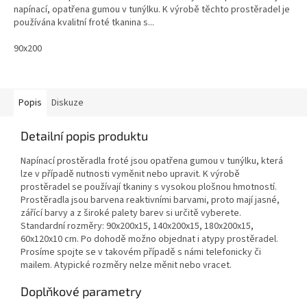
napínací, opatřena gumou v tunýlku. K výrobě těchto prostěradel je
používána kvalitní froté tkanina s...
90x200
Popis
Diskuze
Detailní popis produktu
Napínací prostěradla
froté
jsou opatřena gumou v tunýlku, která
lze v případě nutnosti vyměnit nebo upravit. K výrobě
prostěradel se používají tkaniny s vysokou plošnou hmotností.
Prostěradla jsou barvena reaktivními barvami, proto mají jasné,
zářící barvy a z široké palety barev si určitě vyberete.
Standardní rozměry: 90x200x15, 140x200x15, 180x200x15,
60x120x10 cm.
Po dohodě možno objednat i atypy prostěradel.
Prosíme spojte se v takovém případě s námi telefonicky či
mailem. Atypické rozměry nelze měnit nebo vracet.
Doplňkové parametry