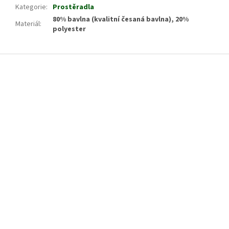
Kategorie
:
Prostěradla
80% bavlna (kvalitní česaná bavlna), 20%
Materiál
:
polyester
Z
á
p
a
t
í