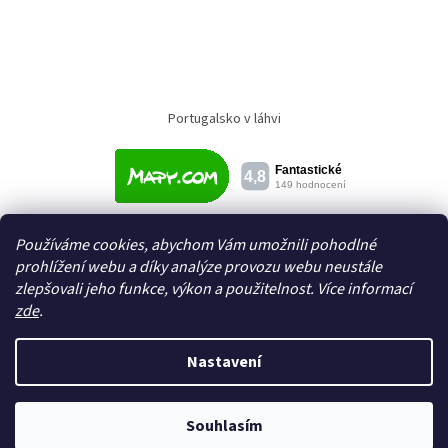
Portugalsko v láhvi
Používáme cookies, abychom Vám umožnili pohodlné
prohlížení webu a díky analýze provozu webu neustále
zlepšovali jeho funkce, výkon a použitelnost. Více informací
zde
.
Vytvořil Shoptet
Nastavení
Copyright 2026
Textil a galanterie Domeček
. Všechna práva
Souhlasím
vyhrazena.
Upravit nastavení cookies