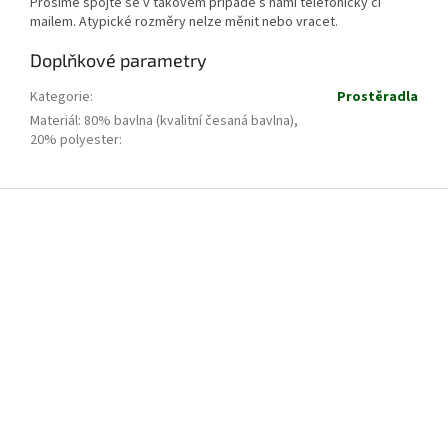
Prosíme spojte se v takovém případě s námi telefonicky či
mailem. Atypické rozměry nelze měnit nebo vracet.
Doplňkové parametry
Kategorie
:
Prostěradla
Materiál: 80% bavlna (kvalitní česaná bavlna),
20% polyester
:
Z
á
p
a
t
í