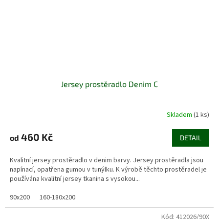
Jersey prostěradlo Denim C
Skladem
(1 ks)
460 Kč
od
DETAIL
Kvalitní jersey prostěradlo v denim barvy. Jersey prostěradla jsou
napínací, opatřena gumou v tunýlku. K výrobě těchto prostěradel je
používána kvalitní jersey tkanina s vysokou...
90x200
160-180x200
Kód:
412026/90X