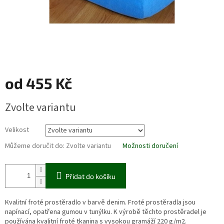
od
455 Kč
Měrná
Zvolte variantu
cena:
Velikost
Můžeme doručit do:
Zvolte variantu
Možnosti doručení
Přidat do košíku
Kvalitní froté prostěradlo v barvě denim. Froté prostěradla jsou
napínací, opatřena gumou v tunýlku. K výrobě těchto prostěradel je
používána kvalitní froté tkanina s vysokou gramáží 220 g/m2.