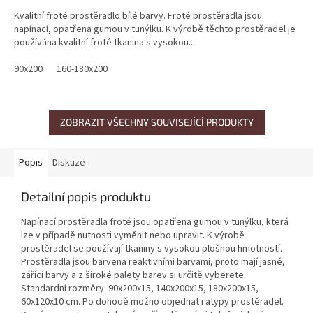
Kvalitní froté prostěradlo bílé barvy. Froté prostěradla jsou
napínací, opatřena gumou v tunýlku. K výrobě těchto prostěradel je
používána kvalitní froté tkanina s vysokou...
90x200
160-180x200
ZOBRAZIT VŠECHNY SOUVISEJÍCÍ PRODUKTY
Popis
Diskuze
Detailní popis produktu
Napínací prostěradla
froté
jsou opatřena gumou v tunýlku, která
lze v případě nutnosti vyměnit nebo upravit. K výrobě
prostěradel se používají tkaniny s vysokou plošnou hmotností.
Prostěradla jsou barvena reaktivními barvami, proto mají jasné,
zářící barvy a z široké palety barev si určitě vyberete.
Standardní rozměry: 90x200x15, 140x200x15, 180x200x15,
60x120x10 cm.
Po dohodě možno objednat i atypy prostěradel.