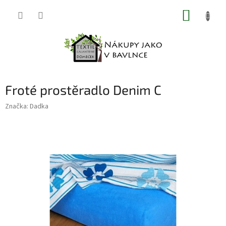
Přejít
NÁKUP
na
obsah
KOŠÍK
Froté prostěradlo Denim C
Značka:
Dadka