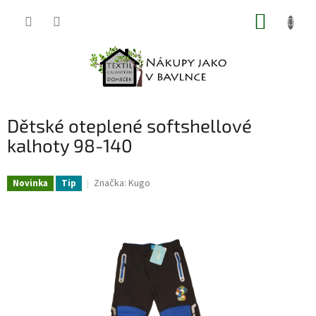
Přejít
NÁKUP
na
obsah
KOŠÍK
Dětské oteplené softshellové
kalhoty 98-140
Značka:
Kugo
Novinka
Tip