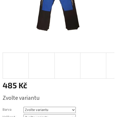
485 Kč
Měrná
Zvolte variantu
cena:
Barva