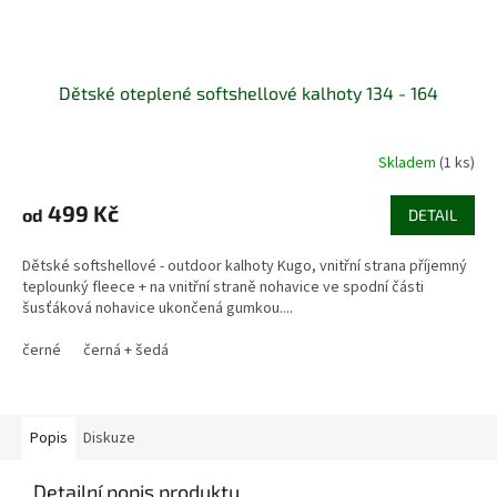
Dětské oteplené softshellové kalhoty 134 - 164
Skladem
(1 ks)
499 Kč
od
DETAIL
Dětské softshellové - outdoor kalhoty Kugo, vnitřní strana příjemný
teplounký fleece + na vnitřní straně nohavice ve spodní části
šusťáková nohavice ukončená gumkou....
černé
černá + šedá
Popis
Diskuze
Detailní popis produktu