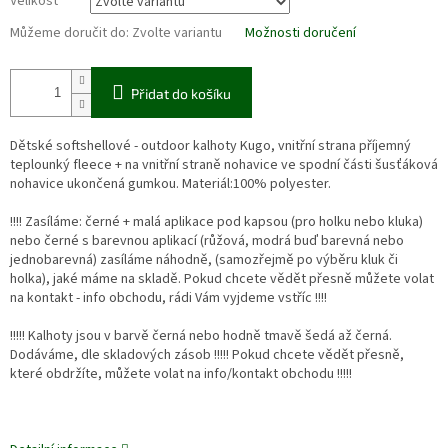
Velikost
Můžeme doručit do:
Zvolte variantu
Možnosti doručení
Přidat do košíku
Dětské softshellové - outdoor kalhoty Kugo, vnitřní strana příjemný
teplounký fleece + na vnitřní straně nohavice ve spodní části šusťáková
nohavice ukončená gumkou. Materiál:100% polyester.
!!!! Zasíláme: černé + malá aplikace pod kapsou (pro holku nebo kluka)
nebo černé s barevnou aplikací (růžová, modrá buď barevná nebo
jednobarevná) zasíláme náhodně, (samozřejmě po výběru kluk či
holka), jaké máme na skladě. Pokud chcete vědět přesně můžete volat
na kontakt - info obchodu, rádi Vám vyjdeme vstříc !!!!
!!!!! Kalhoty jsou v barvě černá nebo hodně tmavě šedá až černá.
Dodáváme, dle skladových zásob !!!!! Pokud chcete vědět přesně,
které obdržíte, můžete volat na info/kontakt obchodu !!!!!