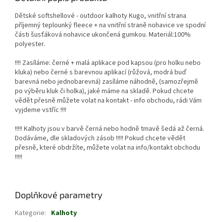
Dětské softshellové - outdoor kalhoty Kugo, vnitřní strana
příjemný teplounký fleece + na vnitřní straně nohavice ve spodní
části šusťáková nohavice ukončená gumkou. Materiál:100%
polyester.
!!!! Zasíláme: černé + malá aplikace pod kapsou (pro holku nebo
kluka) nebo černé s barevnou aplikací (růžová, modrá buď
barevná nebo jednobarevná) zasíláme náhodně, (samozřejmě
po výběru kluk či holka), jaké máme na skladě. Pokud chcete
vědět přesně můžete volat na kontakt - info obchodu, rádi Vám
vyjdeme vstříc !!!!
!!!!! Kalhoty jsou v barvě černá nebo hodně tmavě šedá až černá.
Dodáváme, dle skladových zásob !!!!! Pokud chcete vědět
přesně, které obdržíte, můžete volat na info/kontakt obchodu
!!!!!
Doplňkové parametry
Kategorie
:
Kalhoty