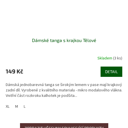
Dámské tanga s krajkou Tělové
Skladem
(3 ks)
149 Kč
DETAIL
Dámská jednobarevná tanga se širokým lemem v pase mají krajkový
zadní díl. Vyrobené z kvalitního materialu - mikro modalového vlákna.
Vnitřní část rozkroku kalhotek je podšita...
XL
M
L