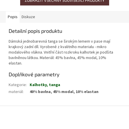
ZOBRAZIT VŠECHNY SOUVISEJÍCÍ PRODUKTY
Popis
Diskuze
Detailní popis produktu
Dámská jednobarevná tanga se širokým lemem v pase mají
krajkový zadní díl. Vyrobené z kvalitního materialu - mikro
modalového vlákna. Vnitřní část rozkroku kalhotek je podšita
bavlněnou látkou. Materiál: 45% bavlna, 45% modal, 10%
elastan.
Doplňkové parametry
Kategorie
:
Kalhotky, tanga
materiál
:
40% bavlna, 45% modal, 10% elastan
Z
á
p
a