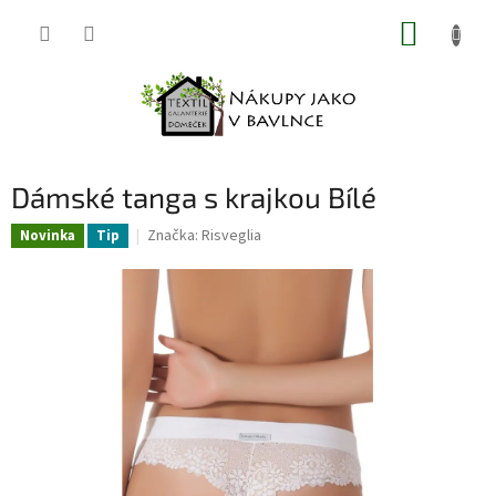
Přejít
NÁKUP
na
obsah
KOŠÍK
Dámské tanga s krajkou Bílé
Značka:
Risveglia
Novinka
Tip