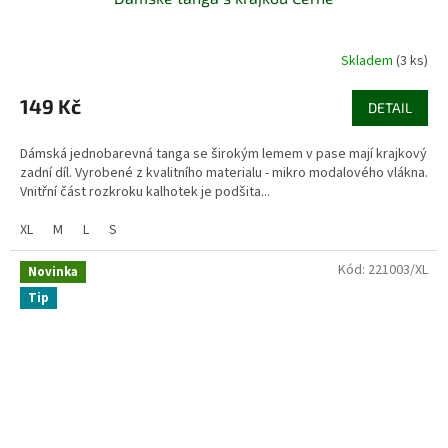
Skladem
(3 ks)
149 Kč
DETAIL
Dámská jednobarevná tanga se širokým lemem v pase mají krajkový
zadní díl. Vyrobené z kvalitního materialu - mikro modalového vlákna.
Vnitřní část rozkroku kalhotek je podšita...
XL
M
L
S
Kód:
221003/XL
Novinka
Tip