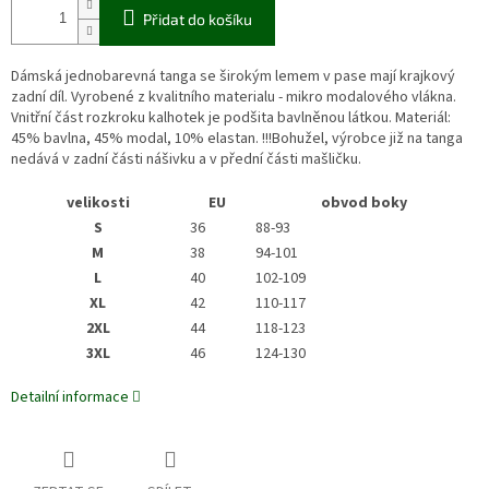
Přidat do košíku
Dámská jednobarevná tanga se širokým lemem v pase mají krajkový
zadní díl. Vyrobené z kvalitního materialu - mikro modalového vlákna.
Vnitřní část rozkroku kalhotek je podšita bavlněnou látkou. Materiál:
45% bavlna, 45% modal, 10% elastan. !!!Bohužel, výrobce již na tanga
nedává v zadní části nášivku a v přední části mašličku.
velikosti
EU
obvod boky
S
36
88-93
M
38
94-101
L
40
102-109
XL
42
110-117
2XL
44
118-123
3XL
46
124-130
Detailní informace