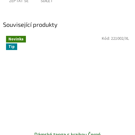
ZEPTAT SE
SDÍLET
Související produkty
Kód:
221002/XL
Novinka
Tip
Dámské tanga s krajkou Černé