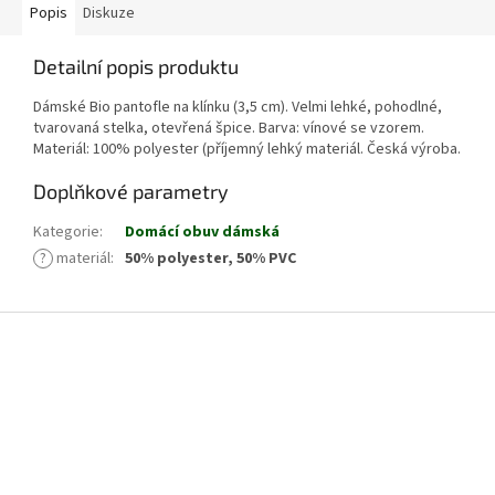
Popis
Diskuze
Detailní popis produktu
Dámské Bio pantofle na klínku (3,5 cm). Velmi lehké, pohodlné,
tvarovaná stelka, otevřená špice. Barva: vínové se vzorem.
Materiál: 100% polyester (příjemný lehký materiál. Česká výroba.
Doplňkové parametry
Kategorie
:
Domácí obuv dámská
?
materiál
:
50% polyester, 50% PVC
Z
á
p
a
t
í