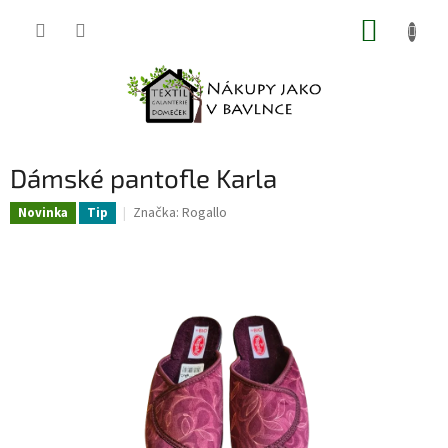
Přejít
NÁKUP
na
obsah
KOŠÍK
Dámské pantofle Karla
Značka:
Rogallo
Novinka
Tip