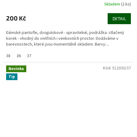
Skladem
(2 ks)
200 Kč
DETAIL
Dámské pantofle, dvojpáskové - upravitelné, podrážka: stlačený
korek - vhodný do vnitřních i venkovních prostor. Dodáváme v
barevnostech, které jsou momentálně skladem. Barvy:...
38
36
37
Kód:
512030/37
Novinka
Tip