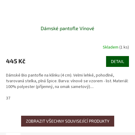
Dámské pantofle Vínové
Skladem
(1 ks)
445 Kč
DETAIL
Dámské Bio pantofle na klínku (4 cm). Velmi lehké, pohodlné,
tvarovaná stelka, plná špice. Barva: vínové se vzorem - list. Materiál:
100% polyester (příjemný, na omak sametový)....
37
ZOBRAZIT VŠECHNY SOUVISEJÍCÍ PRODUKTY