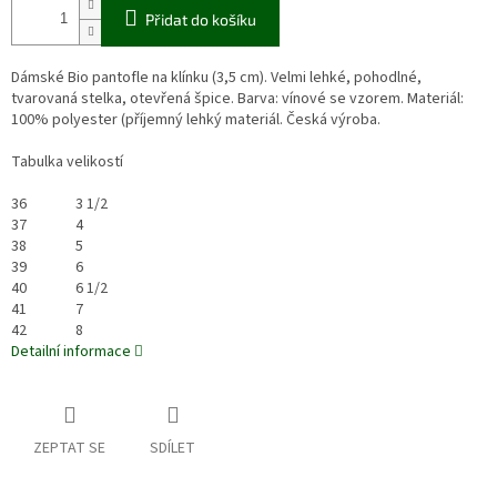
Přidat do košíku
Dámské Bio pantofle na klínku (3,5 cm). Velmi lehké, pohodlné,
tvarovaná stelka, otevřená špice. Barva: vínové se vzorem. Materiál:
100% polyester (příjemný lehký materiál. Česká výroba.
Tabulka velikostí
36
3 1/2
37
4
38
5
39
6
40
6 1/2
41
7
42
8
Detailní informace
ZEPTAT SE
SDÍLET