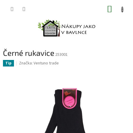
Přejít
NÁKUP
na
obsah
KOŠÍK
Černé rukavice
253001
Značka:
Ventuno trade
Tip