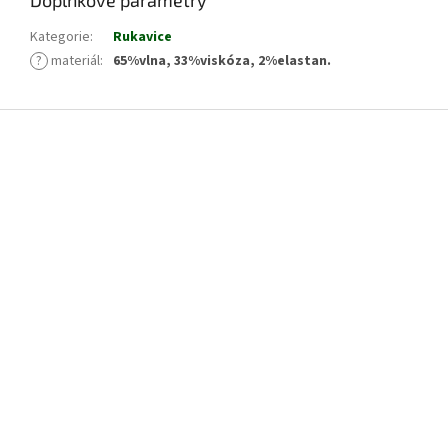
Doplňkové parametry
Kategorie
:
Rukavice
?
materiál
:
65%vlna, 33%viskóza, 2%elastan.
Z
á
p
a
t
í