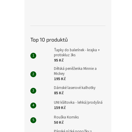
Top 10 produktů
Ťapky do balerínek - krajka +
protiskluz 3ks
95 Kč
Dětská peněženka Minnie a
Mickey
195 Kč
Dámské laserové kalhotky
85 Kč
UNI kšiltovka - lehká/prodyšná
159 Kč
Rouška Komiks
50 Kč
Pánské nízké ponožky s