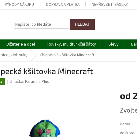
VÝHODY NÁKUPU
DOPRAVA A PLATBA
NEPŘEVZETÍ ZÁSILKY
HLEDAT
Bižuterie a ocel
Roušky, multifunkční šátky
Slevy
Dá
pice, klobouky
Chlapecká kšiltovka Minecraft
pecká kšiltovka Minecraft
Značka:
Paradais Plus
ka
od
Měrná
Zvolt
cena:
Barva
Velikost