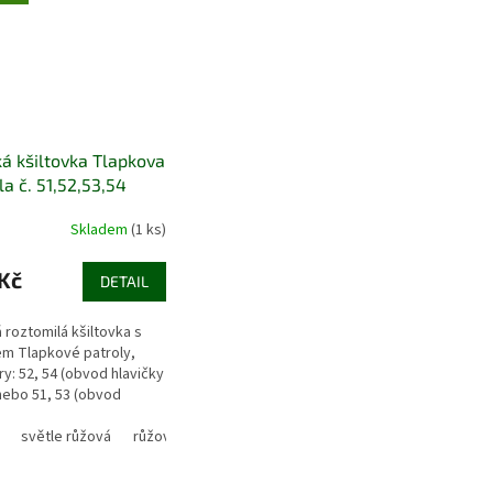
á kšiltovka Tlapkova
la č. 51,52,53,54
Skladem
(1 ks)
Kč
DETAIL
 roztomilá kšiltovka s
m Tlapkové patroly,
y: 52, 54 (obvod hlavičky
nebo 51, 53 (obvod
ky v cm) možnost
užení o dalších 6 cm díky
světle růžová
růžová-duhová
světle modrá-proužek
u...