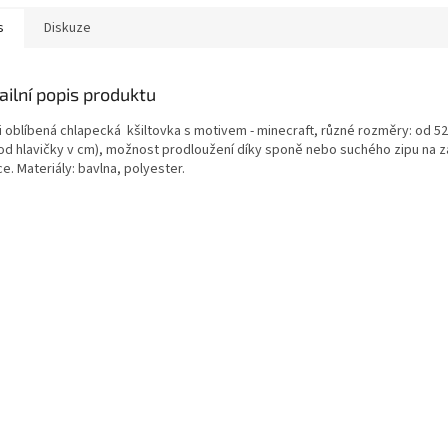
s
Diskuze
ailní popis produktu
i oblíbená chlapecká kšiltovka s motivem - minecraft, různé rozměry: od 52
od hlavičky v cm), možnost prodloužení díky sponě nebo suchého zipu na za
e. Materiály: bavlna, polyester.