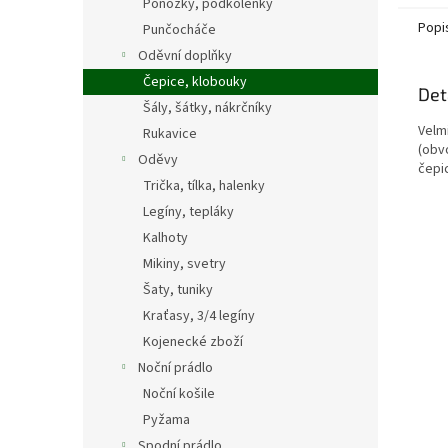
Ponožky, podkolenky
Popi
Punčocháče
Oděvní doplňky
Čepice, klobouky
Det
Šály, šátky, nákrčníky
Velm
Rukavice
(obv
Oděvy
čepic
Trička, tílka, halenky
Legíny, tepláky
Kalhoty
Mikiny, svetry
Šaty, tuniky
Kraťasy, 3/4 legíny
Kojenecké zboží
Noční prádlo
Noční košile
Pyžama
Spodní prádlo