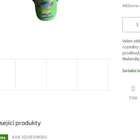
Můžeme d
Velmi obl
rozměry: 
prodlouže
Materiály
Detailní 
TISK
sející produkty
Kód:
321053/MOD2
nka