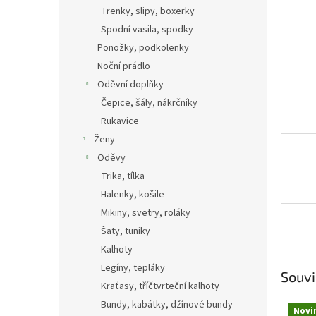
n
Trenky, slipy, boxerky
e
Spodní vasila, spodky
l
Ponožky, podkolenky
Noční prádlo
Oděvní doplňky
Čepice, šály, nákrčníky
Rukavice
Ženy
Oděvy
Trika, tílka
Halenky, košile
Mikiny, svetry, roláky
Šaty, tuniky
Kalhoty
Legíny, tepláky
Souvi
Kraťasy, tříčtvrteční kalhoty
Bundy, kabátky, džínové bundy
Novi