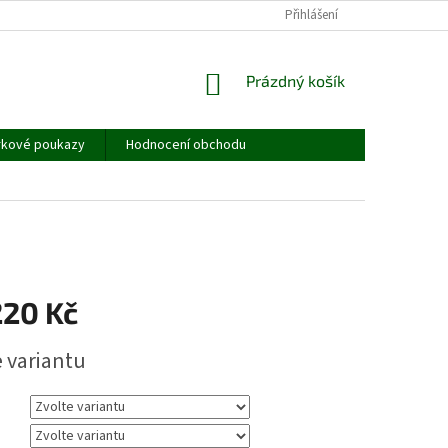
JAK MĚŘIT - TABULKA VELIKOSTÍ
OBCHODNÍ PODMÍNKY
Přihlášení
PODMÍNKY
NÁKUPNÍ
Prázdný košík
KOŠÍK
rkové poukazy
Hodnocení obchodu
220 Kč
e variantu