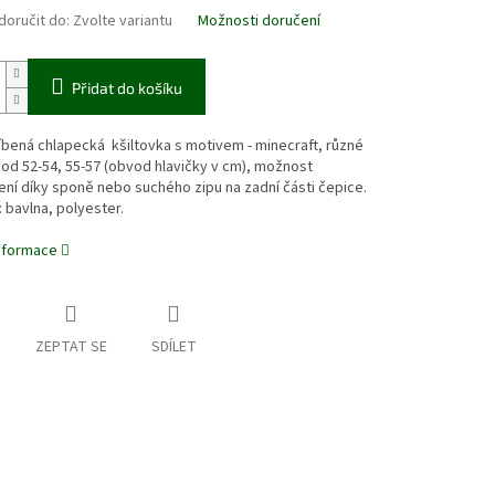
oručit do:
Zvolte variantu
Možnosti doručení
Přidat do košíku
íbená chlapecká kšiltovka s motivem - minecraft, různé
od 52-54, 55-57 (obvod hlavičky v cm), možnost
ní díky sponě nebo suchého zipu na zadní části čepice.
: bavlna, polyester.
informace
ZEPTAT SE
SDÍLET