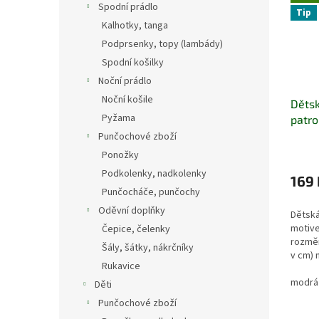
Spodní prádlo
Tip
Kalhotky, tanga
Podprsenky, topy (lambády)
Spodní košilky
Noční prádlo
Noční košile
Dětsk
Pyžama
patro
Punčochové zboží
Ponožky
Podkolenky, nadkolenky
169 
Punčocháče, punčochy
Oděvní doplňky
Dětská
motive
Čepice, čelenky
rozměr
Šály, šátky, nákrčníky
v cm) 
Rukavice
hlavič
prodlo
modrá
Děti
suchém
Punčochové zboží