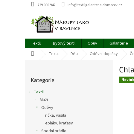
Přejít
739 080 947
info@textilgalanterie-domecek.cz
na
obsah
Textil
Bytový textil
Obuv
Galanterie
Domů
Textil
Děti
Oděvní doplňky
Če
P
Chla
o
Přeskočit
s
Kategorie
kategorie
Novin
t
r
Textil
a
Muži
n
Oděvy
n
í
Trička, vasila
p
Tepláky, kraťasy
a
Spodní prádlo