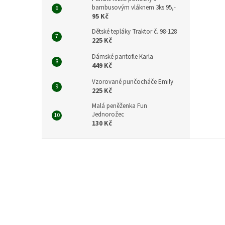
bambusovým vláknem 3ks 95,-
95 Kč
Dětské tepláky Traktor č. 98-128
225 Kč
Dámské pantofle Karla
449 Kč
Vzorované punčocháče Emily
225 Kč
Malá peněženka Fun
Jednorožec
130 Kč
Z
á
p
a
t
í